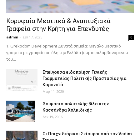
Κορυφαία Μεσιτικά & Αναπτυξιακά
Γραφεία στην Κρήτη για Επενδυτές
admin
-
Σεπ 17, 2025
0
1. Grekodom Development Δυνατά σημεία: Μεγάλο μεσιτικό
γραφείο με γραφεία σε όλη την Ελλάδα (συμπεριλαμβανομένου
του...
Επείγουσα ειδοποίηση Γενικής
Γραμματείας Πολιτικής Προστασίας για
Κορονοϊό
Μαρ 11, 2020
Θαυμάσια πολυτελής βίλα στην
Κασσάνδρα Χαλκιδικής
Δεκ 19, 2016
Οι Παιχνιδιάρικοι Σκίουροι από τον Vadim
Trunov