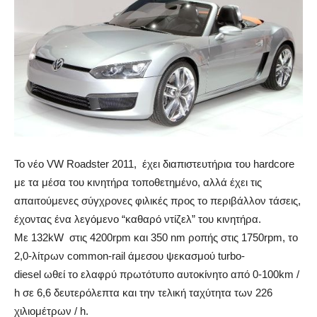
Το νέο VW Roadster 2011, έχει διαπιστευτήρια του hardcore
με τα μέσα του κινητήρα τοποθετημένο, αλλά έχει τις
απαιτούμενες σύγχρονες φιλικές προς το περιβάλλον τάσεις,
έχοντας ένα λεγόμενο “καθαρό ντίζελ” του κινητήρα.
Με 132kW στις 4200rpm και 350 nm ροπής στις 1750rpm, το
2,0-λίτρων common-rail άμεσου ψεκασμού turbo-
diesel ωθεί το ελαφρύ πρωτότυπο αυτοκίνητο από 0-100km /
h σε 6,6 δευτερόλεπτα και την τελική ταχύτητα των 226
χιλιομέτρων / h.