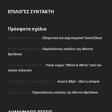
ΕΠΙΛΟΓΈΣ ΣΥΝΤΆΚΤΗ
Πρόσφατα σχόλια
Εξαιρετικά και Δημιουργικά Τραπεζάκια
Μασμανιδου Ελενη
στο
Πορσελάνινες κούκλες της Marina
κατερινα Μαρκακη
στο
Bychkova
Ρολόι τοίχου “White & White” από τον
ΕΥΣΤΑΘΙΟΥ ΙΩΑΝΝΗΣ
στο
Vadim Kibardin
Αυγό ή Αβγό – Ιδού η απορία
Αικατερινη Τριανταφυλλιδου
στο
Πορσελάνινες κούκλες της Marina Bychkova
Μαρία Σταμ
στο