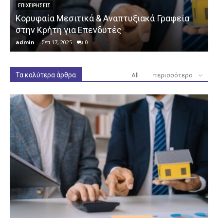
ΕΠΙΧΕΙΡΉΣΕΙΣ
Κορυφαία Μεσιτικά & Αναπτυξιακά Γραφεία
στην Κρήτη για Επενδυτές
admin
-
Σεπ 17, 2025
0
a
Τα καλύτερα άρθρα
All
περισσότερο