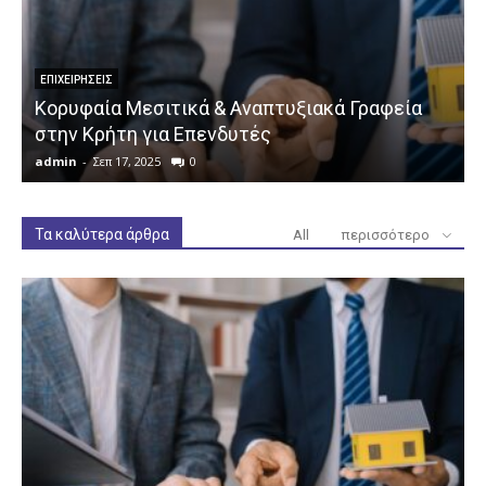
ΕΠΙΧΕΙΡΉΣΕΙΣ
Κορυφαία Μεσιτικά & Αναπτυξιακά Γραφεία
στην Κρήτη για Επενδυτές
admin
-
Σεπ 17, 2025
0
a
Τα καλύτερα άρθρα
All
περισσότερο