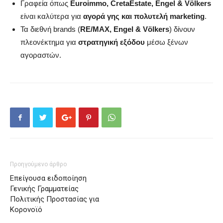
Γραφεία όπως
Euroimmo, CretaEstate, Engel & Völkers
είναι καλύτερα για
αγορά γης και πολυτελή marketing
.
Τα διεθνή brands (
RE/MAX, Engel & Völkers
) δίνουν
πλεονέκτημα για
στρατηγική εξόδου
μέσω ξένων
αγοραστών.
Προηγούμενο άρθρο
Επείγουσα ειδοποίηση
Γενικής Γραμματείας
Πολιτικής Προστασίας για
Κορονοϊό