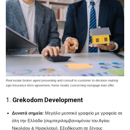
Real estate broker agent presenting and consult to customer to decision making
sign insurance form agreement, home model, concerning mortgage loan offer.
1.
Grekodom Development
Δυνατά σημεία:
Μεγάλο μεσιτικό γραφείο με γραφεία σε
όλη την Ελλάδα (συμπεριλαμβανομένου του Αγίου
Νικολάου & Ηρακλείου). Εξειδίκευση σε ξένους