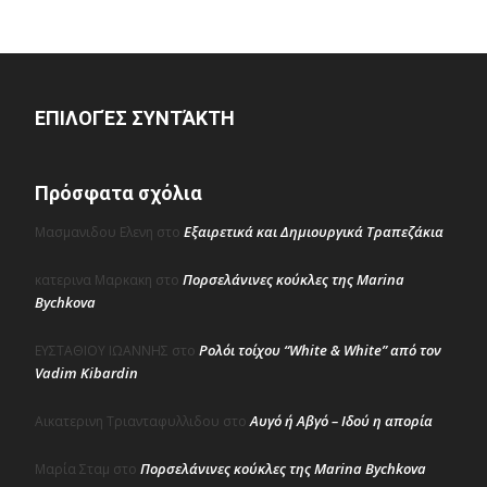
ΕΠΙΛΟΓΈΣ ΣΥΝΤΆΚΤΗ
Πρόσφατα σχόλια
Εξαιρετικά και Δημιουργικά Τραπεζάκια
Μασμανιδου Ελενη
στο
Πορσελάνινες κούκλες της Marina
κατερινα Μαρκακη
στο
Bychkova
Ρολόι τοίχου “White & White” από τον
ΕΥΣΤΑΘΙΟΥ ΙΩΑΝΝΗΣ
στο
Vadim Kibardin
Αυγό ή Αβγό – Ιδού η απορία
Αικατερινη Τριανταφυλλιδου
στο
Πορσελάνινες κούκλες της Marina Bychkova
Μαρία Σταμ
στο