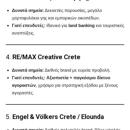
Δυνατά σημεία:
Δεκαετίες παρουσίας, μεγάλο
χαρτοφυλάκιο γης και εμπορικών οικοπέδων.
Γιατί επενδυτές:
Ιδανικό για
land banking
και τουριστικές
αναπτύξεις.
4.
RE/MAX Creative Crete
Δυνατά σημεία:
Διεθνές brand με ευρεία προβολή.
Γιατί επενδυτές:
Αξιοπιστία + παγκόσμιο δίκτυο
αγοραστών
, χρήσιμο για στρατηγική εξόδου με ξένους
αγοραστές.
5.
Engel & Völkers Crete / Elounda
Δυνατά σημεία:
Διεθνές πολυτελές brand, βίλες υψηλής