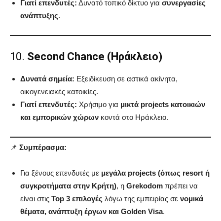
Γιατί επενδυτές:
Δυνατό τοπικό δίκτυο για
συνεργασίες
ανάπτυξης
.
10.
Second Chance (Ηράκλειο)
Δυνατά σημεία:
Εξειδίκευση σε αστικά ακίνητα,
οικογενειακές κατοικίες.
Γιατί επενδυτές:
Χρήσιμο για
μικτά projects κατοικιών
και εμπορικών χώρων
κοντά στο Ηράκλειο.
📌
Συμπέρασμα:
Για ξένους επενδυτές με
μεγάλα projects (όπως resort ή
συγκροτήματα στην Κρήτη)
, η
Grekodom
πρέπει να
είναι στις
Top 3 επιλογές
λόγω της εμπειρίας σε
νομικά
θέματα, ανάπτυξη έργων και Golden Visa
.