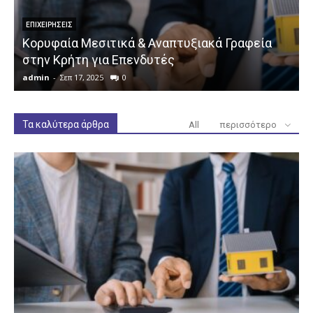
ΕΠΙΧΕΙΡΉΣΕΙΣ
Κορυφαία Μεσιτικά & Αναπτυξιακά Γραφεία
στην Κρήτη για Επενδυτές
admin
-
Σεπ 17, 2025
0
a
Τα καλύτερα άρθρα
All
περισσότερο