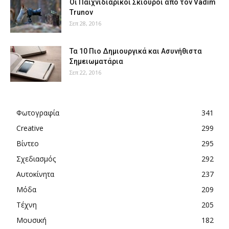
Οι Παιχνιδιάρικοι Σκίουροι από τον Vadim
Trunov
Σεπ 28, 2016
Τα 10 Πιο Δημιουργικά και Ασυνήθιστα
Σημειωματάρια
Σεπ 22, 2016
Φωτογραφία
341
Creative
299
Βίντεο
295
Σχεδιασμός
292
Αυτοκίνητα
237
Μόδα
209
Τέχνη
205
Μουσική
182