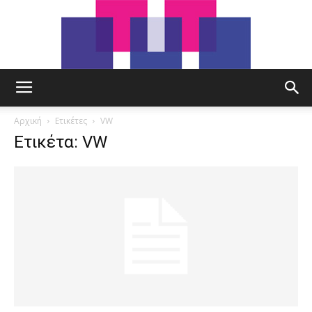
tut.gr
Αρχική
Ετικέτες
VW
Ετικέτα: VW