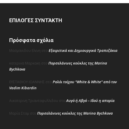
ΕΠΙΛΟΓΈΣ ΣΥΝΤΆΚΤΗ
Πρόσφατα σχόλια
Εξαιρετικά και Δημιουργικά Τραπεζάκια
Μασμανιδου Ελενη
στο
Πορσελάνινες κούκλες της Marina
κατερινα Μαρκακη
στο
Bychkova
Ρολόι τοίχου “White & White” από τον
ΕΥΣΤΑΘΙΟΥ ΙΩΑΝΝΗΣ
στο
Vadim Kibardin
Αυγό ή Αβγό – Ιδού η απορία
Αικατερινη Τριανταφυλλιδου
στο
Πορσελάνινες κούκλες της Marina Bychkova
Μαρία Σταμ
στο