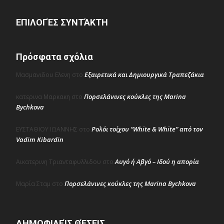
ΕΠΙΛΟΓΈΣ ΣΥΝΤΆΚΤΗ
Πρόσφατα σχόλια
Εξαιρετικά και Δημιουργικά Τραπεζάκια
Μασμανιδου Ελενη
στο
Πορσελάνινες κούκλες της Marina
κατερινα Μαρκακη
στο
Bychkova
Ρολόι τοίχου “White & White” από τον
ΕΥΣΤΑΘΙΟΥ ΙΩΑΝΝΗΣ
στο
Vadim Kibardin
Αυγό ή Αβγό – Ιδού η απορία
Αικατερινη Τριανταφυλλιδου
στο
Πορσελάνινες κούκλες της Marina Bychkova
Μαρία Σταμ
στο
ΔΗΜΟΦΙΛΕΊΣ ΘΈΣΕΙΣ