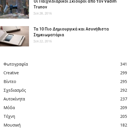
Οι Παιχνιδιάρικοι Σκίουροι από τον Vadim
Trunov
Σεπ 28, 2016
Τα 10 Πιο Δημιουργικά και Ασυνήθιστα
Σημειωματάρια
Σεπ 22, 2016
Φωτογραφία
341
Creative
299
Βίντεο
295
Σχεδιασμός
292
Αυτοκίνητα
237
Μόδα
209
Τέχνη
205
Μουσική
182