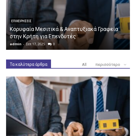
ΕΠΙΧΕΙΡΉΣΕΙΣ
Κορυφαία Μεσιτικά & Αναπτυξιακά Γραφεία
στην Κρήτη για Επενδυτές
admin
-
Σεπ 17, 2025
0
a
Τα καλύτερα άρθρα
All
περισσότερο