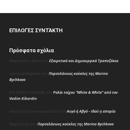
ΕΠΙΛΟΓΈΣ ΣΥΝΤΆΚΤΗ
Πρόσφατα σχόλια
Εξαιρετικά και Δημιουργικά Τραπεζάκια
Μασμανιδου Ελενη
στο
Πορσελάνινες κούκλες της Marina
κατερινα Μαρκακη
στο
Bychkova
Ρολόι τοίχου “White & White” από τον
ΕΥΣΤΑΘΙΟΥ ΙΩΑΝΝΗΣ
στο
Vadim Kibardin
Αυγό ή Αβγό – Ιδού η απορία
Αικατερινη Τριανταφυλλιδου
στο
Πορσελάνινες κούκλες της Marina Bychkova
Μαρία Σταμ
στο