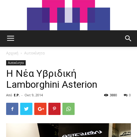
tut.gr
Αρχική
Αυτοκίνητα
Αυτοκίνητα
Η Νέα Υβριδική
Lamborghini Asterion
Από
E.P.
-
Οκτ 9, 2014
3880
0