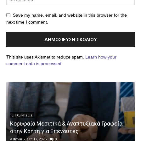
Save my name, email, and website in this browser for the
next time I comment.
This site uses Akismet to reduce spam.
Learn how your
comment data is processed.
ΕΠΙΧΕΙΡΉΣΕΙΣ
Κορυφαία Μεσιτικά & Αναπτυξιακά Γραφεία
στην Κρήτη για Επενδυτές
admin
-
Σεπ 17, 2025
0
a