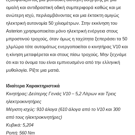
ομαλή και αντιδραστική οδική συμπεριφορά καθώς και με
ανώτερη ισχύ, περιλαμβάνοντας και μια έκτακτη αμιγώς
ηλεκτρική αυτονομία 50 χιλιομέτρων. Στην εκκίνηση του
Asterion χρησιμοποιείται μόνο ηλεκτρική ενέργεια στους
μπροστινού τροχούς, όταν όμως η ταχύτητα ξεπεράσει τα 50
χλμ/ώρα τότε αυτομάτως ενεργοποιείται ο κινητήρας V10 και
η κίνηση μεταφέρεται και στους πίσω τροχούς. Μην ξεχνάμε
ότι και το όνομα του είναι εμπνευσμένο από την ελληνική
μυθολογία. Ρίξτε μια ματιά.
Ιδιαίτερα Χαρακτηριστικά
Κινητήρας: Δεύτερης Γενιάς V10 – 5,2 Λίτρων και Τρεις
ηλεκτροκινητήρες
Μέγιστη ισχύς: 910 άλογα (610 άλογα από το V10 και 300
από τους ηλεκτροκινητήρες)
Κυβικά: 5,204
Ροπή: 560 Nm