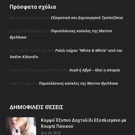
Πρόσφατα σχόλια
Εξαιρετικά και Δημιουργικά Τραπεζάκια
Μασμανιδου Ελενη
στο
Πορσελάνινες κούκλες της Marina
κατερινα Μαρκακη
στο
Bychkova
Ρολόι τοίχου “White & White” από τον
ΕΥΣΤΑΘΙΟΥ ΙΩΑΝΝΗΣ
στο
Vadim Kibardin
Αυγό ή Αβγό – Ιδού η απορία
Αικατερινη Τριανταφυλλιδου
στο
Πορσελάνινες κούκλες της Marina Bychkova
Μαρία Σταμ
στο
ΔΗΜΟΦΙΛΕΊΣ ΘΈΣΕΙΣ
Κομψό Έξυπνο Δαχτυλίδι Εξοπλισμένο με
Κουμπί Πανικού
Αυγ 26, 2016