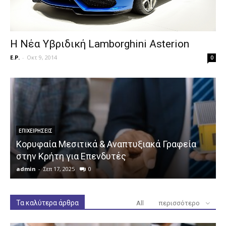
Η Νέα Υβριδική Lamborghini Asterion
E.P.
-
Οκτ 9, 2014
0
ΕΠΙΧΕΙΡΉΣΕΙΣ
Κορυφαία Μεσιτικά & Αναπτυξιακά Γραφεία
στην Κρήτη για Επενδυτές
admin
-
Σεπ 17, 2025
0
a
Τα καλύτερα άρθρα
All
περισσότερο