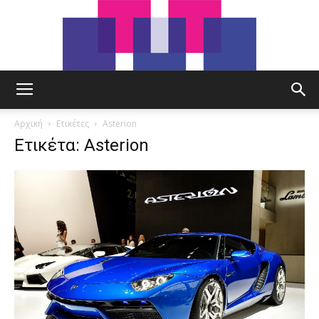
tut.gr
Αρχική
Ετικέτες
Asterion
Ετικέτα: Asterion