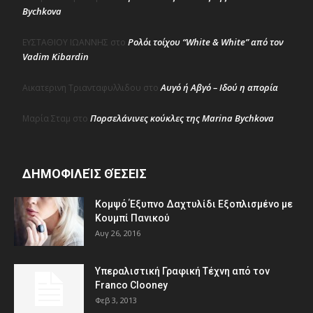
Bychkova
Ρολόι τοίχου “White & White” από τον
ΕΥΣΤΑΘΙΟΥ ΙΩΑΝΝΗΣ
στο
Vadim Kibardin
Αυγό ή Αβγό – Ιδού η απορία
Αικατερινη Τριανταφυλλιδου
στο
Πορσελάνινες κούκλες της Marina Bychkova
Μαρία Σταμ
στο
ΔΗΜΟΦΙΛΕΊΣ ΘΈΣΕΙΣ
Κομψό Έξυπνο Δαχτυλίδι Εξοπλισμένο με
Κουμπί Πανικού
Αυγ 26, 2016
Υπεραλιστική Γραφική Τέχνη από τον
Franco Clooney
Φεβ 3, 2013