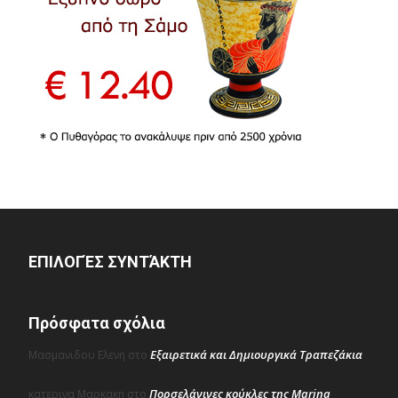
ΕΠΙΛΟΓΈΣ ΣΥΝΤΆΚΤΗ
Πρόσφατα σχόλια
Εξαιρετικά και Δημιουργικά Τραπεζάκια
Μασμανιδου Ελενη
στο
Πορσελάνινες κούκλες της Marina
κατερινα Μαρκακη
στο