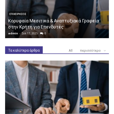
ΕΠΙΧΕΙΡΉΣΕΙΣ
Κορυφαία Μεσιτικά & Αναπτυξιακά Γραφεία
στην Κρήτη για Επενδυτές
admin
-
Σεπ 17, 2025
0
a
Τα καλύτερα άρθρα
All
περισσότερο