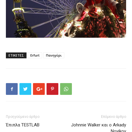
ΕΤΙΚΕΤΕΣ
Erfurt
Πανηγύρι
Προηγούμενο άρθρο
Επόμενο άρθρο
Έπιπλα TESTLAB
Johnnie Walker και ο Arkady
Novikov