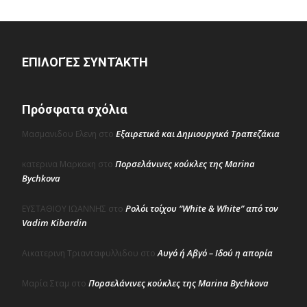
ΕΠΙΛΟΓΈΣ ΣΥΝΤΆΚΤΗ
Πρόσφατα σχόλια
Εξαιρετικά και Δημιουργικά Τραπεζάκια
Μασμανιδου Ελενη
στο
Πορσελάνινες κούκλες της Marina
κατερινα Μαρκακη
στο
Bychkova
Ρολόι τοίχου “White & White” από τον
ΕΥΣΤΑΘΙΟΥ ΙΩΑΝΝΗΣ
στο
Vadim Kibardin
Αυγό ή Αβγό – Ιδού η απορία
Αικατερινη Τριανταφυλλιδου
στο
Πορσελάνινες κούκλες της Marina Bychkova
Μαρία Σταμ
στο