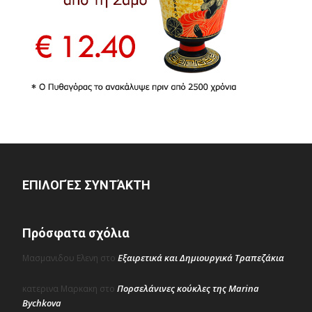
ΕΠΙΛΟΓΈΣ ΣΥΝΤΆΚΤΗ
Πρόσφατα σχόλια
Εξαιρετικά και Δημιουργικά Τραπεζάκια
Μασμανιδου Ελενη
στο
Πορσελάνινες κούκλες της Marina
κατερινα Μαρκακη
στο
Bychkova