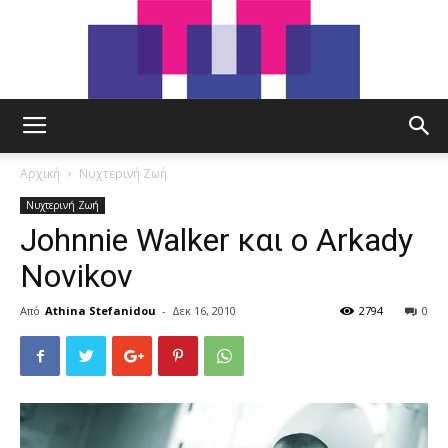
tut.gr
Αρχική
Νυχτερινή Ζωή
Νυχτερινή Ζωή
Johnnie Walker και ο Arkady
Novikov
Από
Athina Stefanidou
-
Δεκ 16, 2010
2794
0