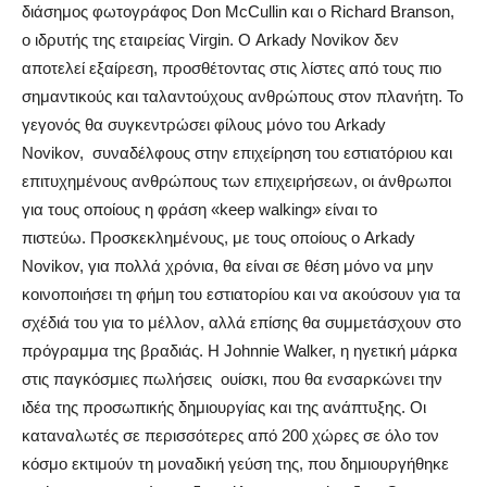
διάσημος φωτογράφος Don McCullin και ο Richard Branson,
ο ιδρυτής της εταιρείας Virgin. Ο Arkady Novikov δεν
αποτελεί εξαίρεση, προσθέτοντας στις λίστες από τους πιο
σημαντικούς και ταλαντούχους ανθρώπους στον πλανήτη. Το
γεγονός θα συγκεντρώσει φίλους μόνο του Arkady
Novikov, συναδέλφους στην επιχείρηση του εστιατόριου και
επιτυχημένους ανθρώπους των επιχειρήσεων, οι άνθρωποι
για τους οποίους η φράση «keep walking» είναι το
πιστεύω. Προσκεκλημένους, με τους οποίους ο Arkady
Novikov, για πολλά χρόνια, θα είναι σε θέση μόνο να μην
κοινοποιήσει τη φήμη του εστιατορίου και να ακούσουν για τα
σχέδιά του για το μέλλον, αλλά επίσης θα συμμετάσχουν στο
πρόγραμμα της βραδιάς. Η Johnnie Walker, η ηγετική μάρκα
στις παγκόσμιες πωλήσεις ουίσκι, που θα ενσαρκώνει την
ιδέα της προσωπικής δημιουργίας και της ανάπτυξης. Οι
καταναλωτές σε περισσότερες από 200 χώρες σε όλο τον
κόσμο εκτιμούν τη μοναδική γεύση της, που δημιουργήθηκε