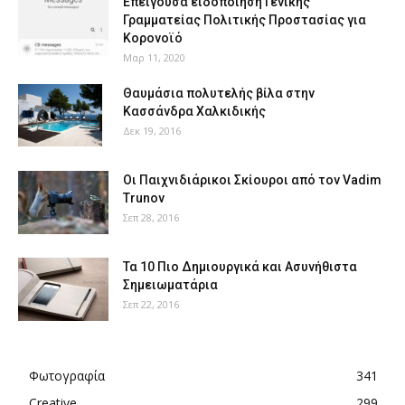
Επείγουσα ειδοποίηση Γενικής
Γραμματείας Πολιτικής Προστασίας για
Κορονοϊό
Μαρ 11, 2020
Θαυμάσια πολυτελής βίλα στην
Κασσάνδρα Χαλκιδικής
Δεκ 19, 2016
Οι Παιχνιδιάρικοι Σκίουροι από τον Vadim
Trunov
Σεπ 28, 2016
Τα 10 Πιο Δημιουργικά και Ασυνήθιστα
Σημειωματάρια
Σεπ 22, 2016
Φωτογραφία
341
Creative
299