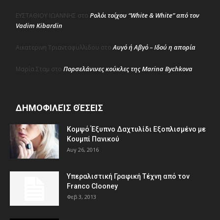
Ρολόι τοίχου “White & White” από τον
ΕΥΣΤΑΘΙΟΥ ΙΩΑΝΝΗΣ
στο
Vadim Kibardin
Αυγό ή Αβγό – Ιδού η απορία
Αικατερινη Τριανταφυλλιδου
στο
Πορσελάνινες κούκλες της Marina Bychkova
Μαρία Σταμ
στο
ΔΗΜΟΦΙΛΕΊΣ ΘΈΣΕΙΣ
Κομψό Έξυπνο Δαχτυλίδι Εξοπλισμένο με
Κουμπί Πανικού
Αυγ 26, 2016
Υπεραλιστική Γραφική Τέχνη από τον
Franco Clooney
Φεβ 3, 2013