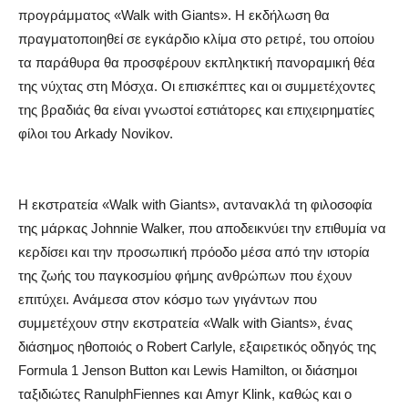
προγράμματος «Walk with Giants». Η εκδήλωση θα
πραγματοποιηθεί σε εγκάρδιο κλίμα στο ρετιρέ, του οποίου
τα παράθυρα θα προσφέρουν εκπληκτική πανοραμική θέα
της νύχτας στη Μόσχα. Οι επισκέπτες και οι συμμετέχοντες
της βραδιάς θα είναι γνωστοί εστιάτορες και επιχειρηματίες
φίλοι του Arkady Novikov.
Η εκστρατεία «Walk with Giants», αντανακλά τη φιλοσοφία
της μάρκας Johnnie Walker, που αποδεικνύει την επιθυμία να
κερδίσει και την προσωπική πρόοδο μέσα από την ιστορία
της ζωής του παγκοσμίου φήμης ανθρώπων που έχουν
επιτύχει. Ανάμεσα στον κόσμο των γιγάντων που
συμμετέχουν στην εκστρατεία «Walk with Giants», ένας
διάσημος ηθοποιός ο Robert Carlyle, εξαιρετικός οδηγός της
Formula 1 Jenson Button και Lewis Hamilton, οι διάσημοι
ταξιδιώτες RanulphFiennes και Amyr Klink, καθώς και ο