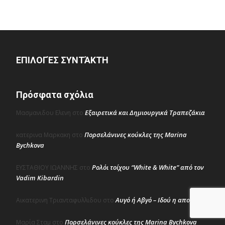
ΕΠΙΛΟΓΈΣ ΣΥΝΤΆΚΤΗ
Πρόσφατα σχόλια
Εξαιρετικά και Δημιουργικά Τραπεζάκια
Μασμανιδου Ελενη
στο
Πορσελάνινες κούκλες της Marina
κατερινα Μαρκακη
στο
Bychkova
Ρολόι τοίχου “White & White” από τον
ΕΥΣΤΑΘΙΟΥ ΙΩΑΝΝΗΣ
στο
Vadim Kibardin
Αυγό ή Αβγό – Ιδού η απορία
Αικατερινη Τριανταφυλλιδου
στο
Πορσελάνινες κούκλες της Marina Bychkova
Μαρία Σταμ
στο