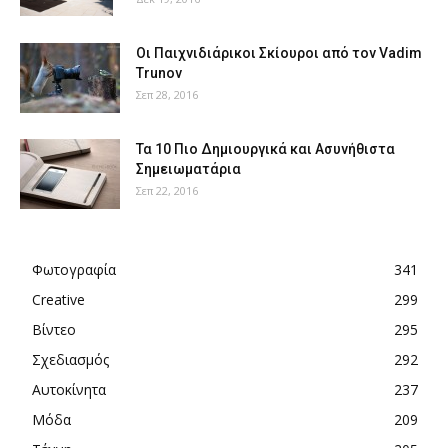
Οι Παιχνιδιάρικοι Σκίουροι από τον Vadim
Trunov
Σεπ 28, 2016
Τα 10 Πιο Δημιουργικά και Ασυνήθιστα
Σημειωματάρια
Σεπ 22, 2016
Φωτογραφία
341
Creative
299
Βίντεο
295
Σχεδιασμός
292
Αυτοκίνητα
237
Μόδα
209