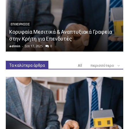
ΕΠΙΧΕΙΡΉΣΕΙΣ
Κορυφαία Μεσιτικά & Αναπτυξιακά Γραφεία
στην Κρήτη για Επενδυτές
admin
-
Σεπ 17, 2025
0
a
Τα καλύτερα άρθρα
All
περισσότερο