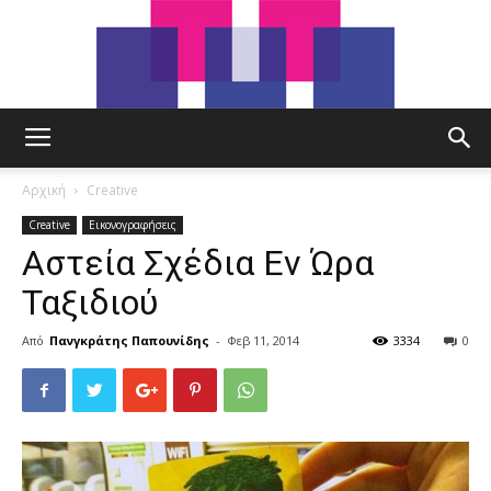
tut.gr
Αρχική
Creative
Creative
Εικονογραφήσεις
Αστεία Σχέδια Εν Ώρα
Ταξιδιού
Από
Πανγκράτης Παπουνίδης
-
Φεβ 11, 2014
3334
0