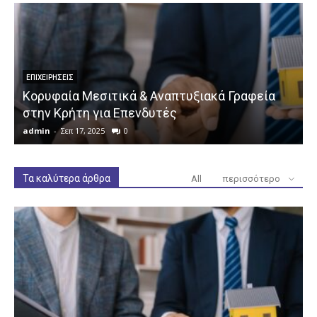
ΕΠΙΧΕΙΡΉΣΕΙΣ
Κορυφαία Μεσιτικά & Αναπτυξιακά Γραφεία
στην Κρήτη για Επενδυτές
admin
-
Σεπ 17, 2025
0
a
Τα καλύτερα άρθρα
All
περισσότερο