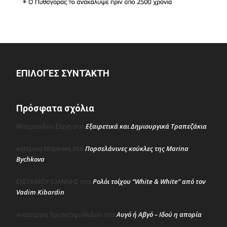
ΕΠΙΛΟΓΈΣ ΣΥΝΤΆΚΤΗ
Πρόσφατα σχόλια
Εξαιρετικά και Δημιουργικά Τραπεζάκια
Μασμανιδου Ελενη
στο
Πορσελάνινες κούκλες της Marina
κατερινα Μαρκακη
στο
Bychkova
Ρολόι τοίχου “White & White” από τον
ΕΥΣΤΑΘΙΟΥ ΙΩΑΝΝΗΣ
στο
Vadim Kibardin
Αυγό ή Αβγό – Ιδού η απορία
Αικατερινη Τριανταφυλλιδου
στο