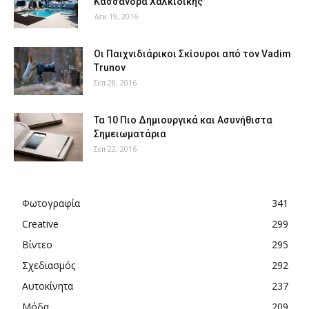
Κασσάνδρα Χαλκιδικής
Δεκ 19, 2016
Οι Παιχνιδιάρικοι Σκίουροι από τον Vadim
Trunov
Σεπ 28, 2016
Τα 10 Πιο Δημιουργικά και Ασυνήθιστα
Σημειωματάρια
Σεπ 22, 2016
Φωτογραφία
341
Creative
299
Βίντεο
295
Σχεδιασμός
292
Αυτοκίνητα
237
Μόδα
209