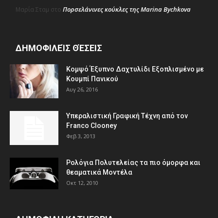
Πορσελάνινες κούκλες της Marina Bychkova
Μαρία Σταμ
στο
ΔΗΜΟΦΙΛΕΊΣ ΘΈΣΕΙΣ
Κομψό Έξυπνο Δαχτυλίδι Εξοπλισμένο με
Κουμπί Πανικού
Αυγ 26, 2016
Υπεραλιστική Γραφική Τέχνη από τον
Franco Clooney
Φεβ 3, 2013
Ρολόγια Πολυτελείας τα πιο όμορφα και
θεαματικά Μοντέλα
Οκτ 12, 2010