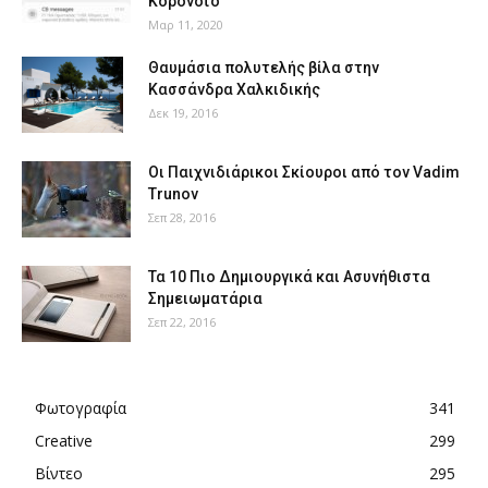
Κορονοϊό
Μαρ 11, 2020
Θαυμάσια πολυτελής βίλα στην
Κασσάνδρα Χαλκιδικής
Δεκ 19, 2016
Οι Παιχνιδιάρικοι Σκίουροι από τον Vadim
Trunov
Σεπ 28, 2016
Τα 10 Πιο Δημιουργικά και Ασυνήθιστα
Σημειωματάρια
Σεπ 22, 2016
Φωτογραφία
341
Creative
299
Βίντεο
295