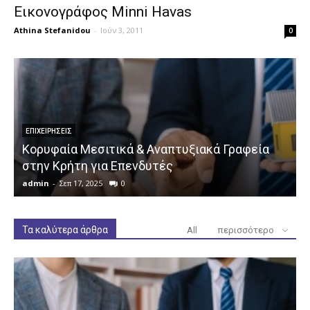
Εικονογράφος Minni Havas
Athina Stefanidou
-
Ιούν 3, 2011
0
ΕΠΙΧΕΙΡΉΣΕΙΣ
Κορυφαία Μεσιτικά & Αναπτυξιακά Γραφεία
στην Κρήτη για Επενδυτές
admin
-
Σεπ 17, 2025
0
a
Τα καλύτερα άρθρα
All
περισσότερο