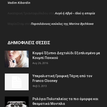
Vadim Kibardin
Αυγό ή Αβγό – Ιδού η απορία
Αικατερινη Τριανταφυλλιδου
στο
Πορσελάνινες κούκλες της Marina Bychkova
Μαρία Σταμ
στο
ΔΗΜΟΦΙΛΕΊΣ ΘΈΣΕΙΣ
Κομψό Έξυπνο Δαχτυλίδι Εξοπλισμένο με
Κουμπί Πανικού
Αυγ 26, 2016
Υπεραλιστική Γραφική Τέχνη από τον
Franco Clooney
Φεβ 3, 2013
Ρολόγια Πολυτελείας τα πιο όμορφα και
θεαματικά Μοντέλα