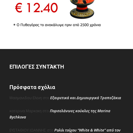
ΕΠΙΛΟΓΈΣ ΣΥΝΤΆΚΤΗ
Πρόσφατα σχόλια
Εξαιρετικά και Δημιουργικά Τραπεζάκια
Μασμανιδου Ελενη
στο
Πορσελάνινες κούκλες της Marina
κατερινα Μαρκακη
στο
Bychkova
Ρολόι τοίχου “White & White” από τον
ΕΥΣΤΑΘΙΟΥ ΙΩΑΝΝΗΣ
στο