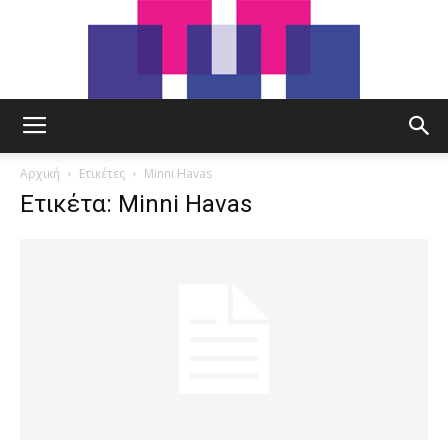
tut.gr
Αρχική
Ετικέτες
Minni Havas
Ετικέτα: Minni Havas