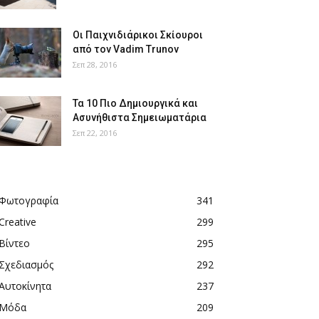
Οι Παιχνιδιάρικοι Σκίουροι
από τον Vadim Trunov
Σεπ 28, 2016
Τα 10 Πιο Δημιουργικά και
Ασυνήθιστα Σημειωματάρια
Σεπ 22, 2016
Φωτογραφία
341
Creative
299
Βίντεο
295
Σχεδιασμός
292
Αυτοκίνητα
237
Μόδα
209