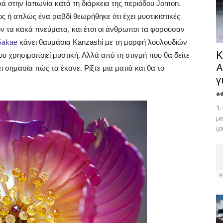
ά στην Ιαπωνία κατά τη διάρκεια της περιόδου Jomon.
ος ή απλώς ένα ραβδί θεωρήθηκε ότι έχει μυστικιστικές
 τα κακά πνεύματα, και έτσι οι άνθρωποι τα φορούσαν
Sakae
κάνει θαυμάσια Kanzashi με τη μορφή λουλουδιών
Κ
υ χρησιμοποιεί μυστική. Αλλά από τη στιγμή που θα δείτε
Α
ι σημασία πώς τα έκανε. Ρίξτε μια ματιά και θα το
γ
a
1.
με
(σ