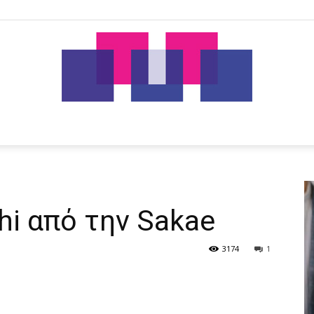
tut.gr
i από την Sakae
3174
1