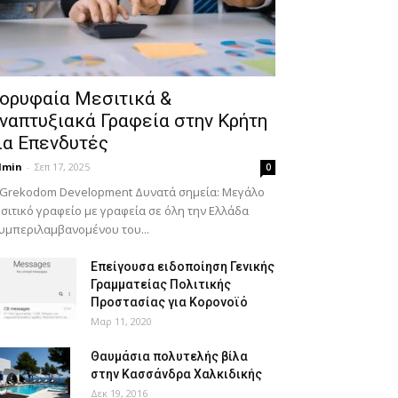
ορυφαία Μεσιτικά &
ναπτυξιακά Γραφεία στην Κρήτη
ια Επενδυτές
dmin
-
Σεπ 17, 2025
0
 Grekodom Development Δυνατά σημεία: Μεγάλο
σιτικό γραφείο με γραφεία σε όλη την Ελλάδα
υμπεριλαμβανομένου του...
Επείγουσα ειδοποίηση Γενικής
Γραμματείας Πολιτικής
Προστασίας για Κορονοϊό
Μαρ 11, 2020
Θαυμάσια πολυτελής βίλα
στην Κασσάνδρα Χαλκιδικής
Δεκ 19, 2016