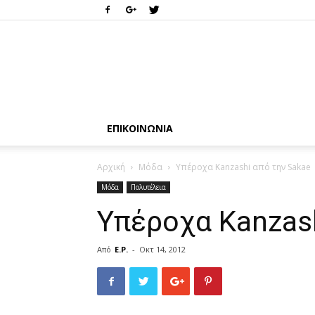
ΕΠΙΚΟΙΝΩΝΊΑ
Αρχική
Μόδα
Υπέροχα Kanzashi από την Sakae
Μόδα
Πολυτέλεια
Υπέροχα Kanzash
Από
E.P.
-
Οκτ 14, 2012