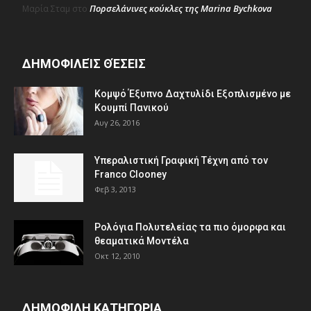
Πορσελάνινες κούκλες της Marina Bychkova
Μαρία Σταμ
στο
ΔΗΜΟΦΙΛΕΊΣ ΘΈΣΕΙΣ
Κομψό Έξυπνο Δαχτυλίδι Εξοπλισμένο με
Κουμπί Πανικού
Αυγ 26, 2016
Υπεραλιστική Γραφική Τέχνη από τον
Franco Clooney
Φεβ 3, 2013
Ρολόγια Πολυτελείας τα πιο όμορφα και
θεαματικά Μοντέλα
Οκτ 12, 2010
ΔΗΜΟΦΙΛΗ ΚΑΤΗΓΟΡΙΑ