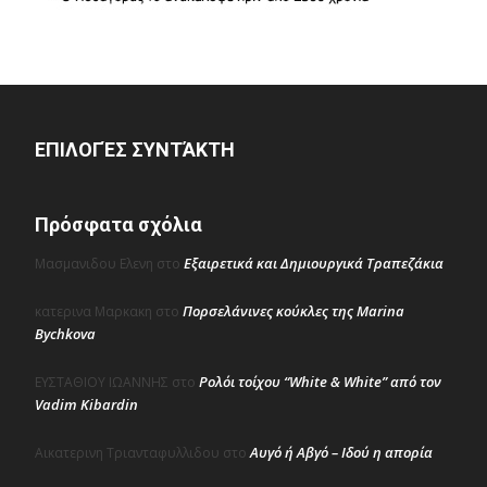
ΕΠΙΛΟΓΈΣ ΣΥΝΤΆΚΤΗ
Πρόσφατα σχόλια
Εξαιρετικά και Δημιουργικά Τραπεζάκια
Μασμανιδου Ελενη
στο
Πορσελάνινες κούκλες της Marina
κατερινα Μαρκακη
στο
Bychkova
Ρολόι τοίχου “White & White” από τον
ΕΥΣΤΑΘΙΟΥ ΙΩΑΝΝΗΣ
στο
Vadim Kibardin
Αυγό ή Αβγό – Ιδού η απορία
Αικατερινη Τριανταφυλλιδου
στο