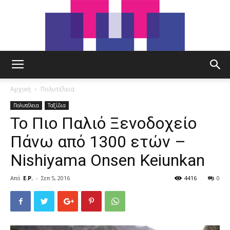
tut.gr
Αρχική
Πολυτέλεια
Πολυτέλεια
Ταξίδια
Το Πιο Παλιό Ξενοδοχείο
Πάνω από 1300 ετών –
Nishiyama Onsen Keiunkan
Από
E.P.
-
Σεπ 5, 2016
4416
0