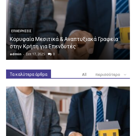
ΕΠΙΧΕΙΡΉΣΕΙΣ
Κορυφαία Μεσιτικά & Αναπτυξιακά Γραφεία
στην Κρήτη για Επενδυτές
admin
-
Σεπ 17, 2025
0
a
Τα καλύτερα άρθρα
All
περισσότερο