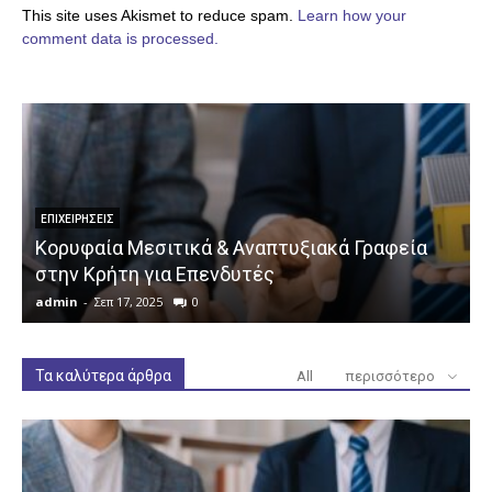
This site uses Akismet to reduce spam.
Learn how your
comment data is processed.
ΕΠΙΧΕΙΡΉΣΕΙΣ
Κορυφαία Μεσιτικά & Αναπτυξιακά Γραφεία
στην Κρήτη για Επενδυτές
admin
-
Σεπ 17, 2025
0
a
Τα καλύτερα άρθρα
All
περισσότερο