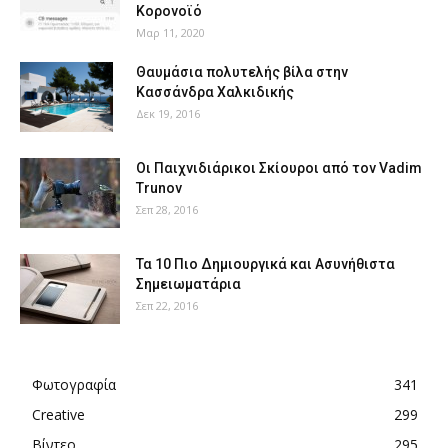
Κορονοϊό
Μαρ 11, 2020
Θαυμάσια πολυτελής βίλα στην
Κασσάνδρα Χαλκιδικής
Δεκ 19, 2016
Οι Παιχνιδιάρικοι Σκίουροι από τον Vadim
Trunov
Σεπ 28, 2016
Τα 10 Πιο Δημιουργικά και Ασυνήθιστα
Σημειωματάρια
Σεπ 22, 2016
Φωτογραφία
341
Creative
299
Βίντεο
295