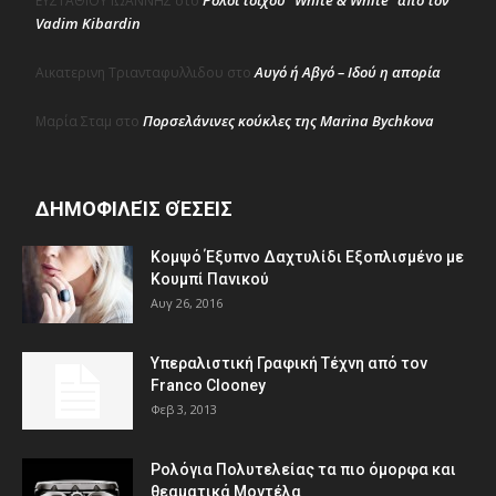
Ρολόι τοίχου “White & White” από τον
ΕΥΣΤΑΘΙΟΥ ΙΩΑΝΝΗΣ
στο
Vadim Kibardin
Αυγό ή Αβγό – Ιδού η απορία
Αικατερινη Τριανταφυλλιδου
στο
Πορσελάνινες κούκλες της Marina Bychkova
Μαρία Σταμ
στο
ΔΗΜΟΦΙΛΕΊΣ ΘΈΣΕΙΣ
Κομψό Έξυπνο Δαχτυλίδι Εξοπλισμένο με
Κουμπί Πανικού
Αυγ 26, 2016
Υπεραλιστική Γραφική Τέχνη από τον
Franco Clooney
Φεβ 3, 2013
Ρολόγια Πολυτελείας τα πιο όμορφα και
θεαματικά Μοντέλα