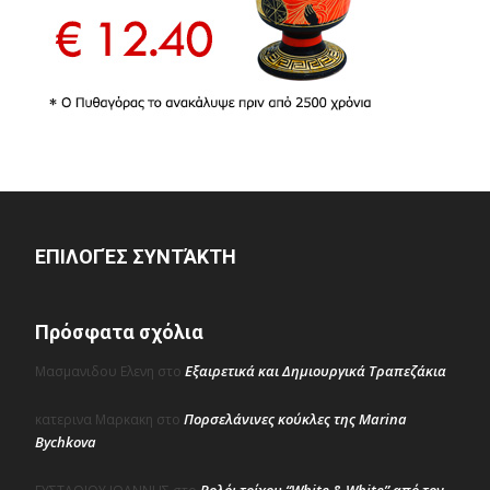
ΕΠΙΛΟΓΈΣ ΣΥΝΤΆΚΤΗ
Πρόσφατα σχόλια
Εξαιρετικά και Δημιουργικά Τραπεζάκια
Μασμανιδου Ελενη
στο
Πορσελάνινες κούκλες της Marina
κατερινα Μαρκακη
στο
Bychkova