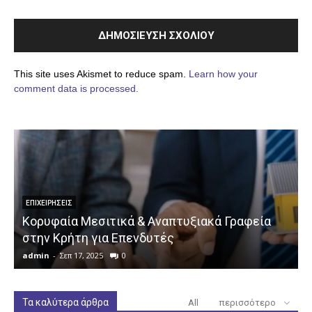
This site uses Akismet to reduce spam.
Learn how your
comment data is processed.
ΕΠΙΧΕΙΡΉΣΕΙΣ
Κορυφαία Μεσιτικά & Αναπτυξιακά Γραφεία
στην Κρήτη για Επενδυτές
admin
-
Σεπ 17, 2025
0
a
Τα καλύτερα άρθρα
All
περισσότερο