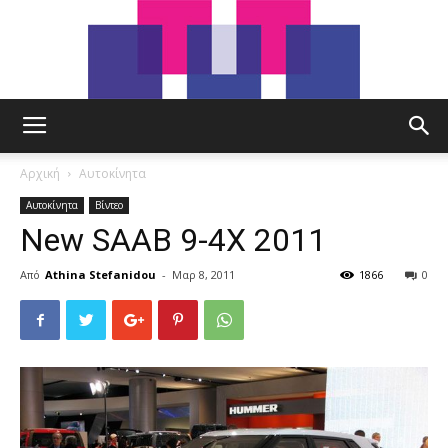
tut.gr
Αρχική
Αυτοκίνητα
Αυτοκίνητα
Βίντεο
New SAAB 9-4X 2011
Από
Athina Stefanidou
-
Μαρ 8, 2011
1866
0