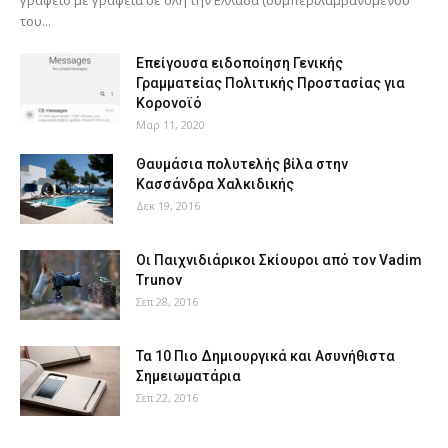
γραφείο με γραφεία σε όλη την Ελλάδα (συμπεριλαμβανομένου
του...
Επείγουσα ειδοποίηση Γενικής
Γραμματείας Πολιτικής Προστασίας για
Κορονοϊό
Μαρ 11, 2020
Θαυμάσια πολυτελής βίλα στην
Κασσάνδρα Χαλκιδικής
Δεκ 19, 2016
Οι Παιχνιδιάρικοι Σκίουροι από τον Vadim
Trunov
Σεπ 28, 2016
Τα 10 Πιο Δημιουργικά και Ασυνήθιστα
Σημειωματάρια
Σεπ 22, 2016