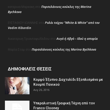
Πορσελάνινες κούκλες της Marina
κατερινα Μαρκακη
στο
Bychkova
Ρολόι τοίχου “White & White” από τον
ΕΥΣΤΑΘΙΟΥ ΙΩΑΝΝΗΣ
στο
Vadim Kibardin
Αυγό ή Αβγό – Ιδού η απορία
Αικατερινη Τριανταφυλλιδου
στο
Πορσελάνινες κούκλες της Marina Bychkova
Μαρία Σταμ
στο
ΔΗΜΟΦΙΛΕΊΣ ΘΈΣΕΙΣ
Κομψό Έξυπνο Δαχτυλίδι Εξοπλισμένο με
Κουμπί Πανικού
Αυγ 26, 2016
Υπεραλιστική Γραφική Τέχνη από τον
Franco Clooney