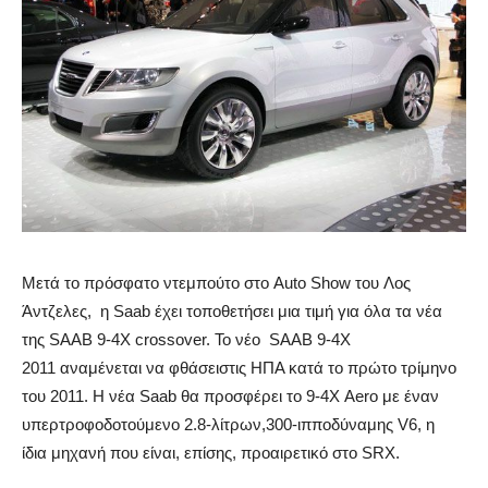
Μετά το πρόσφατο ντεμπούτο στο Auto Show του Λος
Άντζελες, η Saab έχει τοποθετήσει μια τιμή για όλα τα νέα
της SAAB 9-4X crossover. Το νέο SAAB 9-4X
2011 αναμένεται να φθάσειστις ΗΠΑ κατά το πρώτο τρίμηνο
του 2011. Η νέα Saab θα προσφέρει το 9-4X Aero με έναν
υπερτροφοδοτούμενο 2.8-λίτρων,300-ιπποδύναμης V6, η
ίδια μηχανή που είναι, επίσης, προαιρετικό στο SRX.