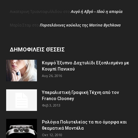
Αυγό ή Αβγό – Ιδού η απορία
Αικατερινη Τριανταφυλλιδου
στο
Πορσελάνινες κούκλες της Marina Bychkova
Μαρία Σταμ
στο
ΔΗΜΟΦΙΛΕΊΣ ΘΈΣΕΙΣ
Κομψό Έξυπνο Δαχτυλίδι Εξοπλισμένο με
Κουμπί Πανικού
Αυγ 26, 2016
Υπεραλιστική Γραφική Τέχνη από τον
Franco Clooney
Φεβ 3, 2013
Ρολόγια Πολυτελείας τα πιο όμορφα και
θεαματικά Μοντέλα
Οκτ 12, 2010