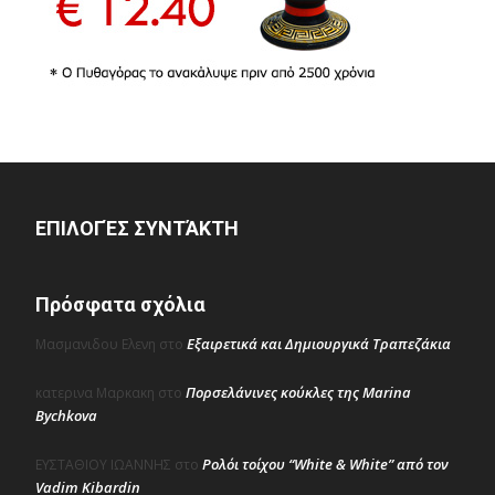
ΕΠΙΛΟΓΈΣ ΣΥΝΤΆΚΤΗ
Πρόσφατα σχόλια
Εξαιρετικά και Δημιουργικά Τραπεζάκια
Μασμανιδου Ελενη
στο
Πορσελάνινες κούκλες της Marina
κατερινα Μαρκακη
στο
Bychkova
Ρολόι τοίχου “White & White” από τον
ΕΥΣΤΑΘΙΟΥ ΙΩΑΝΝΗΣ
στο
Vadim Kibardin