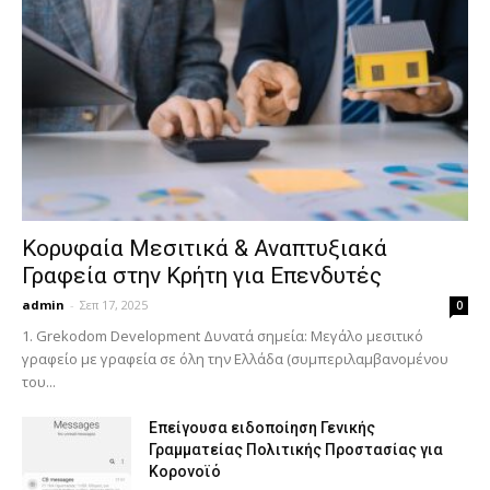
Κορυφαία Μεσιτικά & Αναπτυξιακά
Γραφεία στην Κρήτη για Επενδυτές
admin
-
Σεπ 17, 2025
0
1. Grekodom Development Δυνατά σημεία: Μεγάλο μεσιτικό
γραφείο με γραφεία σε όλη την Ελλάδα (συμπεριλαμβανομένου
του...
Επείγουσα ειδοποίηση Γενικής
Γραμματείας Πολιτικής Προστασίας για
Κορονοϊό