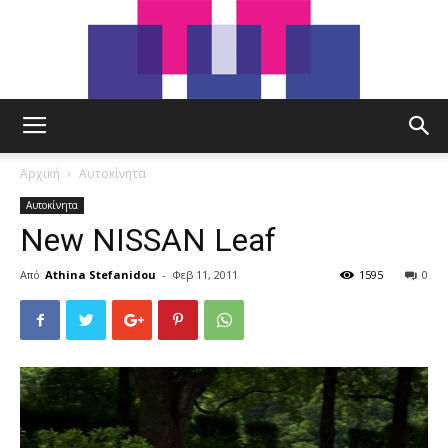
tut.gr
Αρχική
Αυτοκίνητα
Αυτοκίνητα
New NISSAN Leaf
Από
Athina Stefanidou
-
Φεβ 11, 2011
1595
0