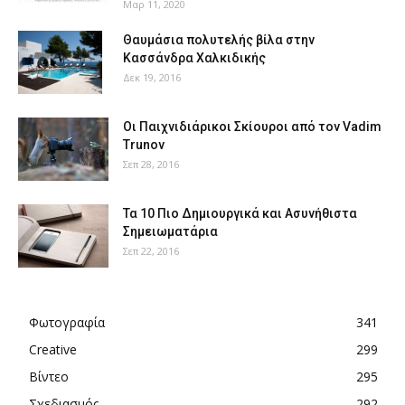
Μαρ 11, 2020
Θαυμάσια πολυτελής βίλα στην
Κασσάνδρα Χαλκιδικής
Δεκ 19, 2016
Οι Παιχνιδιάρικοι Σκίουροι από τον Vadim
Trunov
Σεπ 28, 2016
Τα 10 Πιο Δημιουργικά και Ασυνήθιστα
Σημειωματάρια
Σεπ 22, 2016
Φωτογραφία
341
Creative
299
Βίντεο
295
Σχεδιασμός
292