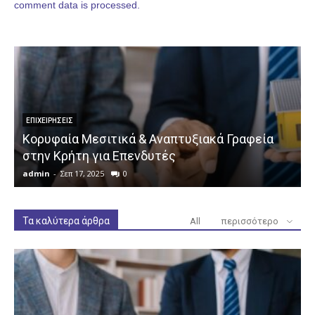
comment data is processed.
ΕΠΙΧΕΙΡΉΣΕΙΣ
Κορυφαία Μεσιτικά & Αναπτυξιακά Γραφεία
στην Κρήτη για Επενδυτές
admin
-
Σεπ 17, 2025
0
a
Τα καλύτερα άρθρα
All
περισσότερο