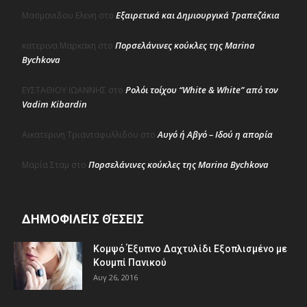
Εξαιρετικά και Δημιουργικά Τραπεζάκια
Μασμανιδου Ελενη
στο
Πορσελάνινες κούκλες της Marina
κατερινα Μαρκακη
στο
Bychkova
Ρολόι τοίχου “White & White” από τον
ΕΥΣΤΑΘΙΟΥ ΙΩΑΝΝΗΣ
στο
Vadim Kibardin
Αυγό ή Αβγό – Ιδού η απορία
Αικατερινη Τριανταφυλλιδου
στο
Πορσελάνινες κούκλες της Marina Bychkova
Μαρία Σταμ
στο
ΔΗΜΟΦΙΛΕΊΣ ΘΈΣΕΙΣ
Κομψό Έξυπνο Δαχτυλίδι Εξοπλισμένο με
Κουμπί Πανικού
Αυγ 26, 2016