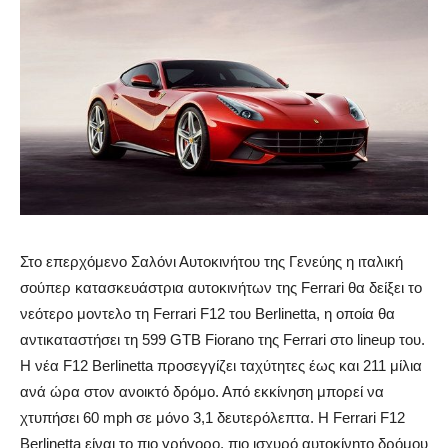
Στο επερχόμενο Σαλόνι Αυτοκινήτου της Γενεύης η ιταλική
σούπερ κατασκευάστρια αυτοκινήτων της Ferrari θα δείξει το
νεότερο μοντελο τη Ferrari F12 του Berlinetta, η οποία θα
αντικαταστήσει τη 599 GTB Fiorano της Ferrari στο lineup του.
Η νέα F12 Berlinetta προσεγγίζει ταχύτητες έως και 211 μίλια
ανά ώρα στον ανοικτό δρόμο.
Από εκκίνηση μπορεί να
χτυπήσει 60 mph σε μόνο 3,1 δευτερόλεπτα. Η Ferrari F12
Berlinetta είναι το πιο γρήγορο, πιο ισχυρό αυτοκίνητο δρόμου