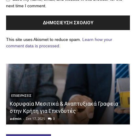
next time I comment.
This site uses Akismet to reduce spam.
Learn how your
comment data is processed.
ΕΠΙΧΕΙΡΉΣΕΙΣ
Κορυφαία Μεσιτικά & Αναπτυξιακά Γραφεία
στην Κρήτη για Επενδυτές
admin
-
Σεπ 17, 2025
0
a