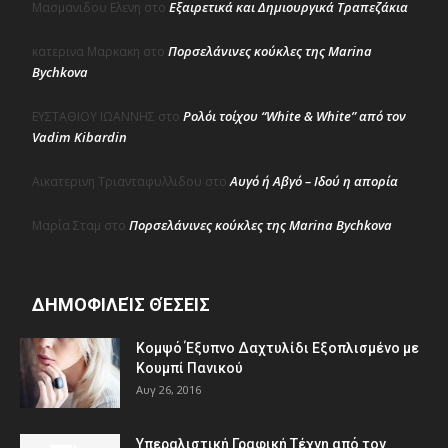
Εξαιρετικά και Δημιουργικά Τραπεζάκια
Μασμανιδου Ελενη
στο
Πορσελάνινες κούκλες της Marina
κατερινα Μαρκακη
στο
Bychkova
Ρολόι τοίχου “White & White” από τον
ΕΥΣΤΑΘΙΟΥ ΙΩΑΝΝΗΣ
στο
Vadim Kibardin
Αυγό ή Αβγό – Ιδού η απορία
Αικατερινη Τριανταφυλλιδου
στο
Πορσελάνινες κούκλες της Marina Bychkova
Μαρία Σταμ
στο
ΔΗΜΟΦΙΛΕΊΣ ΘΈΣΕΙΣ
Κομψό Έξυπνο Δαχτυλίδι Εξοπλισμένο με
Κουμπί Πανικού
Αυγ 26, 2016
Υπεραλιστική Γραφική Τέχνη από τον