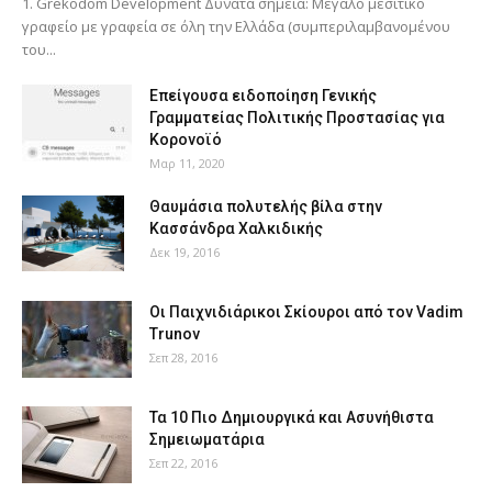
1. Grekodom Development Δυνατά σημεία: Μεγάλο μεσιτικό
γραφείο με γραφεία σε όλη την Ελλάδα (συμπεριλαμβανομένου
του...
Επείγουσα ειδοποίηση Γενικής
Γραμματείας Πολιτικής Προστασίας για
Κορονοϊό
Μαρ 11, 2020
Θαυμάσια πολυτελής βίλα στην
Κασσάνδρα Χαλκιδικής
Δεκ 19, 2016
Οι Παιχνιδιάρικοι Σκίουροι από τον Vadim
Trunov
Σεπ 28, 2016
Τα 10 Πιο Δημιουργικά και Ασυνήθιστα
Σημειωματάρια
Σεπ 22, 2016