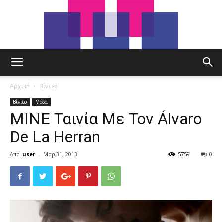
tut.gr
Αρχική
Βίντεο
Βίντεο
Μόδα
MINE Ταινία Με Τον Álvaro
De La Herran
Από
user
-
Μαρ 31, 2013
5759
0