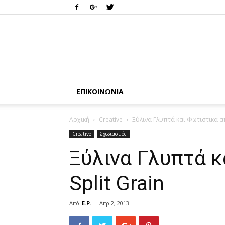
ΕΠΙΚΟΙΝΩΝΊΑ
Αρχική
Creative
Ξύλινα Γλυπτά και Φωτιστικα απ
Creative
Σχεδιασμός
Ξύλινα Γλυπτά κ
Split Grain
Από
E.P.
-
Απρ 2, 2013