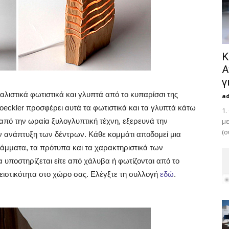
Κ
Α
γ
μαλιστικά φωτιστικά και γλυπτά από το κυπαρίσσι της
a
oeckler προσφέρει αυτά τα φωτιστικά και τα γλυπτά κάτω
1.
 από την ωραία ξυλογλυπτική τέχνη, εξερευνά την
με
(σ
ν ανάπτυξη των δέντρων.
Κάθε κομμάτι αποδομεί μια
άμματα, τα πρότυπα και τα χαρακτηριστικά των
 υποστηρίζεται είτε από χάλυβα ή φωτίζονται από το
ειστικότητα στο χώρο σας. Ελέγξτε τη συλλογή
εδώ
.