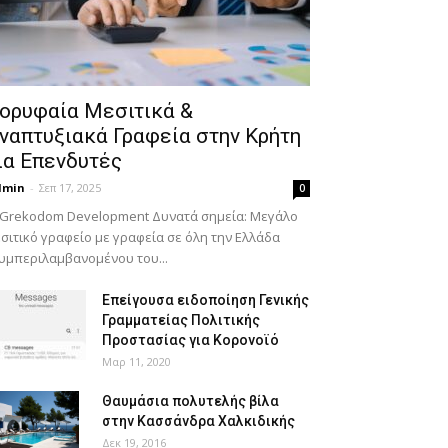
ορυφαία Μεσιτικά &
ναπτυξιακά Γραφεία στην Κρήτη
ια Επενδυτές
dmin
-
Σεπ 17, 2025
0
 Grekodom Development Δυνατά σημεία: Μεγάλο
σιτικό γραφείο με γραφεία σε όλη την Ελλάδα
υμπεριλαμβανομένου του...
Επείγουσα ειδοποίηση Γενικής
Γραμματείας Πολιτικής
Προστασίας για Κορονοϊό
Μαρ 11, 2020
Θαυμάσια πολυτελής βίλα
στην Κασσάνδρα Χαλκιδικής
Δεκ 19, 2016