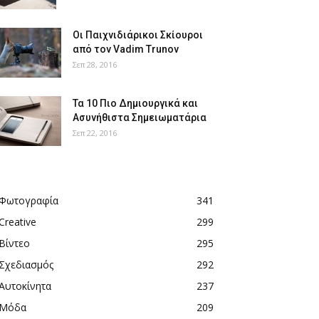
Οι Παιχνιδιάρικοι Σκίουροι
από τον Vadim Trunov
Σεπ 28, 2016
Τα 10 Πιο Δημιουργικά και
Ασυνήθιστα Σημειωματάρια
Σεπ 22, 2016
Φωτογραφία
341
Creative
299
Βίντεο
295
Σχεδιασμός
292
Αυτοκίνητα
237
Μόδα
209