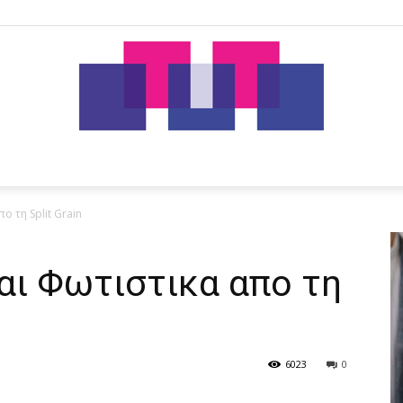
tut.gr
ο τη Split Grain
αι Φωτιστικα απο τη
6023
0