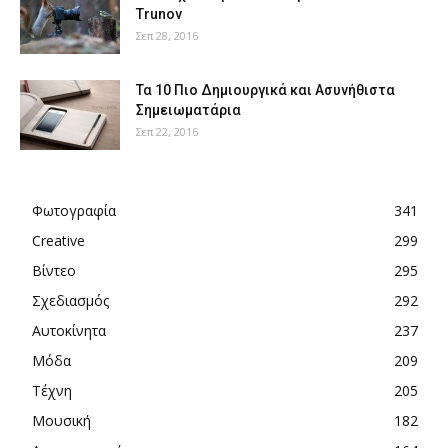
Trunov
Σεπ 28, 2016
Τα 10 Πιο Δημιουργικά και Ασυνήθιστα
Σημειωματάρια
Σεπ 22, 2016
Φωτογραφία
341
Creative
299
Βίντεο
295
Σχεδιασμός
292
Αυτοκίνητα
237
Μόδα
209
Τέχνη
205
Μουσική
182