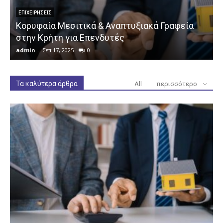
ΕΠΙΧΕΙΡΉΣΕΙΣ
Κορυφαία Μεσιτικά & Αναπτυξιακά Γραφεία
στην Κρήτη για Επενδυτές
admin
-
Σεπ 17, 2025
0
a
Τα καλύτερα άρθρα
All
περισσότερο