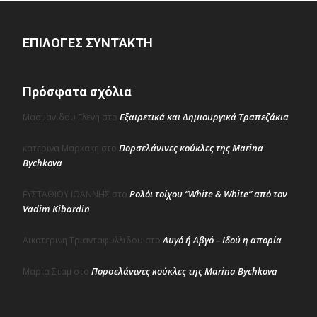
ΕΠΙΛΟΓΈΣ ΣΥΝΤΆΚΤΗ
Πρόσφατα σχόλια
Εξαιρετικά και Δημιουργικά Τραπεζάκια
Μασμανιδου Ελενη
στο
Πορσελάνινες κούκλες της Marina
κατερινα Μαρκακη
στο
Bychkova
Ρολόι τοίχου “White & White” από τον
ΕΥΣΤΑΘΙΟΥ ΙΩΑΝΝΗΣ
στο
Vadim Kibardin
Αυγό ή Αβγό – Ιδού η απορία
Αικατερινη Τριανταφυλλιδου
στο
Πορσελάνινες κούκλες της Marina Bychkova
Μαρία Σταμ
στο