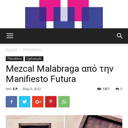
tut.gr
Αρχική
Πολυτέλεια
Πολυτέλεια
Σχεδιασμός
Mezcal Malabraga από την
Manifiesto Futura
Από
E.P.
-
Μαρ 9, 2012
1507
0