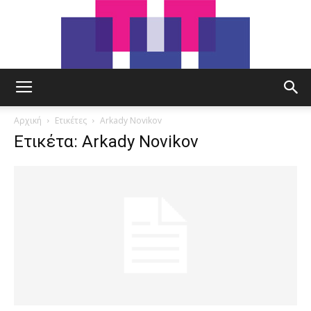
tut.gr
Αρχική
Ετικέτες
Arkady Novikov
Ετικέτα: Arkady Novikov