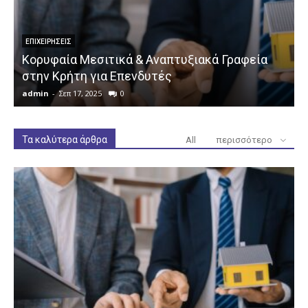
ΕΠΙΧΕΙΡΉΣΕΙΣ
Κορυφαία Μεσιτικά & Αναπτυξιακά Γραφεία
στην Κρήτη για Επενδυτές
admin
-
Σεπ 17, 2025
0
a
Τα καλύτερα άρθρα
All
περισσότερο