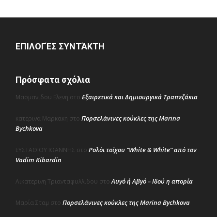
ΕΠΙΛΟΓΈΣ ΣΥΝΤΆΚΤΗ
Πρόσφατα σχόλια
Εξαιρετικά και Δημιουργικά Τραπεζάκια
Μασμανιδου Ελενη
στο
Πορσελάνινες κούκλες της Marina
κατερινα Μαρκακη
στο
Bychkova
Ρολόι τοίχου “White & White” από τον
ΕΥΣΤΑΘΙΟΥ ΙΩΑΝΝΗΣ
στο
Vadim Kibardin
Αυγό ή Αβγό – Ιδού η απορία
Αικατερινη Τριανταφυλλιδου
στο
Πορσελάνινες κούκλες της Marina Bychkova
Μαρία Σταμ
στο