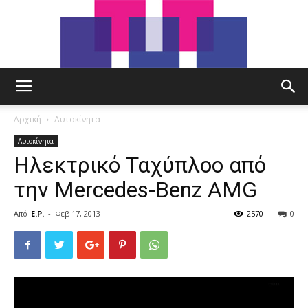
tut.gr
Αρχική
Αυτοκίνητα
Αυτοκίνητα
Ηλεκτρικό Ταχύπλοο από
την Mercedes-Benz AMG
Από
E.P.
-
Φεβ 17, 2013
2570
0