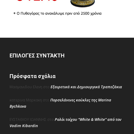
ΕΠΙΛΟΓΈΣ ΣΥΝΤΆΚΤΗ
Πρόσφατα σχόλια
Εξαιρετικά και Δημιουργικά Τραπεζάκια
Μασμανιδου Ελενη
στο
Πορσελάνινες κούκλες της Marina
κατερινα Μαρκακη
στο
Bychkova
Ρολόι τοίχου “White & White” από τον
ΕΥΣΤΑΘΙΟΥ ΙΩΑΝΝΗΣ
στο
Vadim Kibardin