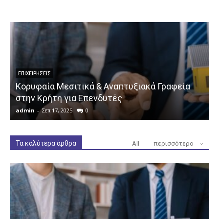
ΕΠΙΧΕΙΡΉΣΕΙΣ
Κορυφαία Μεσιτικά & Αναπτυξιακά Γραφεία
στην Κρήτη για Επενδυτές
admin
-
Σεπ 17, 2025
0
a
Τα καλύτερα άρθρα
All
περισσότερο