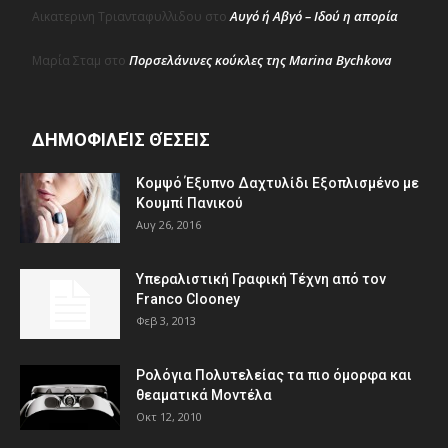
Αυγό ή Αβγό – Ιδού η απορία
Αικατερινη Τριανταφυλλιδου
στο
Πορσελάνινες κούκλες της Marina Bychkova
Μαρία Σταμ
στο
ΔΗΜΟΦΙΛΕΊΣ ΘΈΣΕΙΣ
Κομψό Έξυπνο Δαχτυλίδι Εξοπλισμένο με
Κουμπί Πανικού
Αυγ 26, 2016
Υπεραλιστική Γραφική Τέχνη από τον
Franco Clooney
Φεβ 3, 2013
Ρολόγια Πολυτελείας τα πιο όμορφα και
θεαματικά Μοντέλα
Οκτ 12, 2010