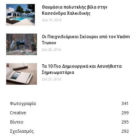
Θαυμάσια πολυτελής βίλα στην
Κασσάνδρα Χαλκιδικής
Δεκ 19, 2016
Οι Παιχνιδιάρικοι Σκίουροι από τον Vadim
Trunov
Σεπ 28, 2016
Τα 10 Πιο Δημιουργικά και Ασυνήθιστα
Σημειωματάρια
Σεπ 22, 2016
Φωτογραφία
341
Creative
299
Βίντεο
295
Σχεδιασμός
292