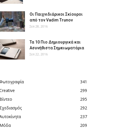
Οι Παιχνιδιάρικοι Σκίουροι
από τον Vadim Trunov
Σεπ 28, 2016
Τα 10 Πιο Δημιουργικά και
Ασυνήθιστα Σημειωματάρια
Σεπ 22, 2016
Φωτογραφία
341
Creative
299
Βίντεο
295
Σχεδιασμός
292
Αυτοκίνητα
237
Μόδα
209