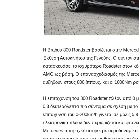
Η Brabus 800 Roadster βασίζεται στην Merce
Έκθεση Αυτοκινήτου της Γενεύης. Ο συντονιστή
κατασκευάσει το ισχυρότερο Roadster στον κ
AMG ως βάση. Ο επανασχεδιασμός της Merced
αυξηθούν στους 800 ίππους, και οι 1000Nm ρ
Η επιτάχυνση του 800 Roadster πλέον από 0 μ
0.3 δευτερόλεπτα πιο σύντομα σε σχέση με τ
επιταχυνσή του 0-200km/h γίνεται σε μόλις 9.
ηλεκτρονικά πλέον δεν περιορίζεται και φτάνει
Mercedes αυτή σχεδιάστηκε με αεροδυναμικό ε
κατασκευασμένα από ίνες άνθρακα και να διατ