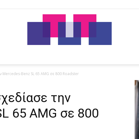
tut.gr
ν Mercedes-Benz SL 65 AMG σε 800 Roadster
σχεδίασε την
SL 65 AMG σε 800