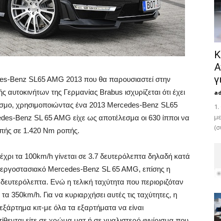
Κ
Α
γ
des-Benz SL65 AMG 2013 που θα παρουσιαστεί στην
ς αυτοκινήτων της Γερμανίας Brabus ισχυρίζεται ότι έχει
a
όσμο, χρησιμοποιώντας ένα 2013 Mercedes-Benz SL65
1.
με
es-Benz SL 65 AMG είχε ως αποτέλεσμα οι 630 ίπποι να
(σ
οπής σε 1.420 Nm ροπής.
έχρι τα 100km/h γίνεται σε 3.7 δευτερόλεπτα δηλαδή κατά
ο εργοστασιακό Mercedes-Benz SL 65 AMG, επίσης η
8 δευτερόλεπτα. Ενώ η τελική ταχύτητα που περιοριζόταν
 τα 350km/h. Για να κυριαρχήσει αυτές τις ταχύτητες, η
ξάρτημα κιτ-με όλα τα εξαρτήματα να είναι
ίθενται είτε σε χρώμα ματ ή σε γυαλιστερό φινίρισμα που