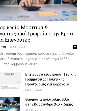
ορυφαία Μεσιτικά &
ναπτυξιακά Γραφεία στην Κρήτη
ια Επενδυτές
dmin
-
Σεπ 17, 2025
0
 Grekodom Development Δυνατά σημεία: Μεγάλο
σιτικό γραφείο με γραφεία σε όλη την Ελλάδα
υμπεριλαμβανομένου του...
Επείγουσα ειδοποίηση Γενικής
Γραμματείας Πολιτικής
Προστασίας για Κορονοϊό
Μαρ 11, 2020
Θαυμάσια πολυτελής βίλα
στην Κασσάνδρα Χαλκιδικής
Δεκ 19, 2016