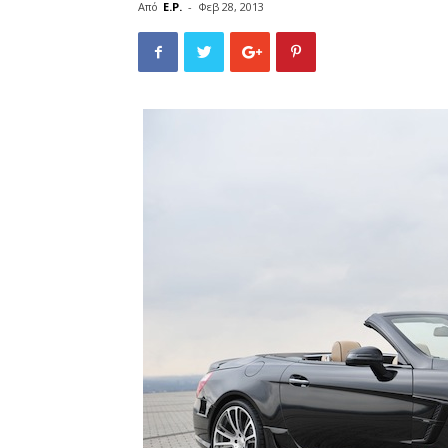
Από
E.P.
-
Φεβ 28, 2013