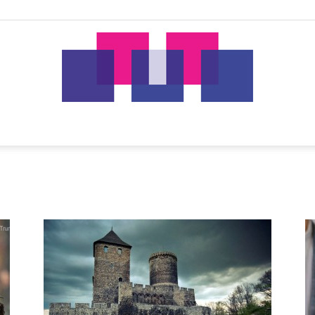
tut.gr