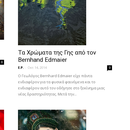
Τα Χρώματα της Γης από τον
Bernhand Edmaier
0
E.P.
-
Οκτ 14, 2014
0
Ο Γεωλόγος Bernhard Edmaier είχε πάντα
ενδιαφέρον για τα φυσικά φαινόμενα και το
ενδιαφέρον αυτό τον οδήγησε στο ξεκίνημα μιας
νέας δραστηριότητας. Μετά την...