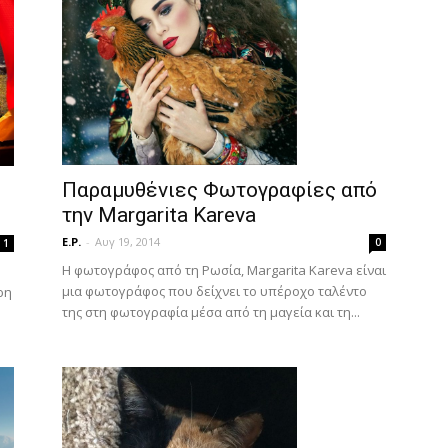
Παραμυθένιες Φωτογραφίες από
την Margarita Kareva
E.P.
-
Αυγ 19, 2014
0
1
Η φωτογράφος από τη Ρωσία, Margarita Kareva είναι
μια φωτογράφος που δείχνει το υπέροχο ταλέντο
ρη
της στη φωτογραφία μέσα από τη μαγεία και τη...