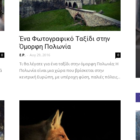
Ένα Φωτογραφικό Ταξίδι στην
Όμορφη Πολωνία
E.P.
-
Αυγ 29, 2016
0
0
Τι θα λέγατε για ένα ταξίδι στην όμορφη Πολωνία; Η
ά
Πολωνία είναι μια χώρα που βρίσκεται στην
κεντρική Ευρώπη, με υπέροχη φύση, παλιές πόλεις...