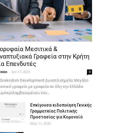
ορυφαία Μεσιτικά &
ναπτυξιακά Γραφεία στην Κρήτη
ια Επενδυτές
dmin
-
Σεπ 17, 2025
0
 Grekodom Development Δυνατά σημεία: Μεγάλο
σιτικό γραφείο με γραφεία σε όλη την Ελλάδα
υμπεριλαμβανομένου του...
Επείγουσα ειδοποίηση Γενικής
Γραμματείας Πολιτικής
Προστασίας για Κορονοϊό
Μαρ 11, 2020