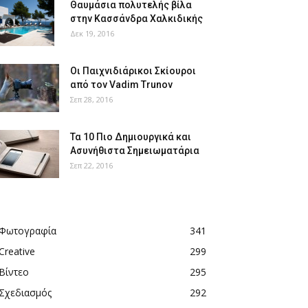
Θαυμάσια πολυτελής βίλα
στην Κασσάνδρα Χαλκιδικής
Δεκ 19, 2016
Οι Παιχνιδιάρικοι Σκίουροι
από τον Vadim Trunov
Σεπ 28, 2016
Τα 10 Πιο Δημιουργικά και
Ασυνήθιστα Σημειωματάρια
Σεπ 22, 2016
Φωτογραφία
341
Creative
299
Βίντεο
295
Σχεδιασμός
292