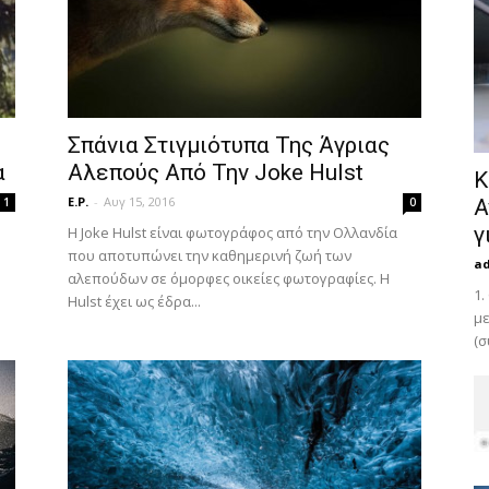
Σπάνια Στιγμιότυπα Της Άγριας
α
Αλεπούς Από Την Joke Hulst
Κ
E.P.
-
Αυγ 15, 2016
1
0
Α
γ
Η Joke Hulst είναι φωτογράφος από την Ολλανδία
που αποτυπώνει την καθημερινή ζωή των
a
αλεπούδων σε όμορφες οικείες φωτογραφίες. Η
1.
Hulst έχει ως έδρα...
με
(σ