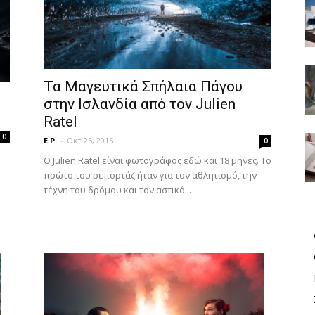
Τα Μαγευτικά Σπήλαια Πάγου
στην Ισλανδία από τον Julien
Ratel
0
E.P.
-
Οκτ 25, 2015
0
Ο Julien Ratel είναι φωτογράφος εδώ και 18 μήνες. Το
πρώτο του ρεπορτάζ ήταν για τον αθλητισμό, την
τέχνη του δρόμου και τον αστικό...