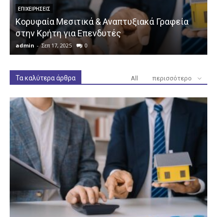
ΕΠΙΧΕΙΡΉΣΕΙΣ
Κορυφαία Μεσιτικά & Αναπτυξιακά Γραφεία
στην Κρήτη για Επενδυτές
admin
-
Σεπ 17, 2025
0
a
Τα καλύτερα άρθρα
All
περισσότερο