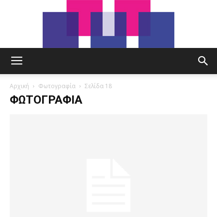
tut.gr
Αρχική
Φωτογραφία
Σελίδα 18
ΦΩΤΟΓΡΑΦΊΑ