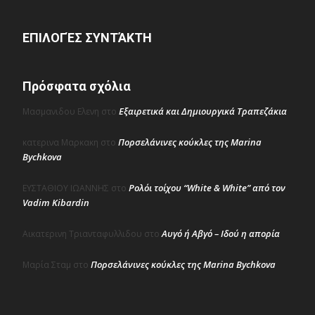
ΕΠΙΛΟΓΈΣ ΣΥΝΤΆΚΤΗ
Πρόσφατα σχόλια
Εξαιρετικά και Δημιουργικά Τραπεζάκια
Μασμανιδου Ελενη
στο
Πορσελάνινες κούκλες της Marina
κατερινα Μαρκακη
στο
Bychkova
Ρολόι τοίχου “White & White” από τον
ΕΥΣΤΑΘΙΟΥ ΙΩΑΝΝΗΣ
στο
Vadim Kibardin
Αυγό ή Αβγό – Ιδού η απορία
Αικατερινη Τριανταφυλλιδου
στο
Πορσελάνινες κούκλες της Marina Bychkova
Μαρία Σταμ
στο