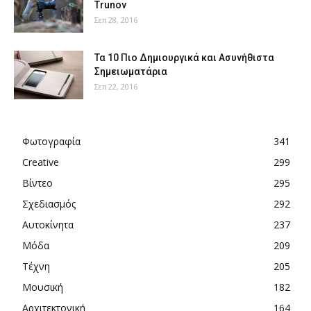
Trunov
Σεπ 28, 2016
Τα 10 Πιο Δημιουργικά και Ασυνήθιστα
Σημειωματάρια
Σεπ 22, 2016
Φωτογραφία
341
Creative
299
Βίντεο
295
Σχεδιασμός
292
Αυτοκίνητα
237
Μόδα
209
Τέχνη
205
Μουσική
182
Αρχιτεκτονική
164