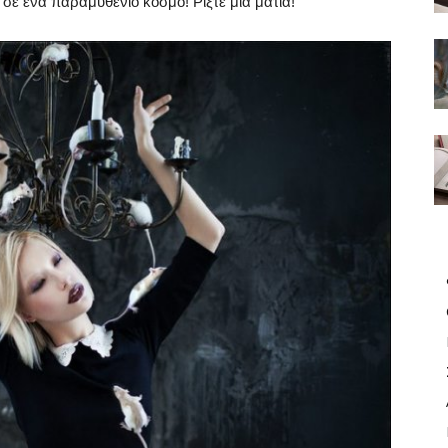
 σε ένα παραμυθένιο κόσμο! Ρίξτε μια ματιά!