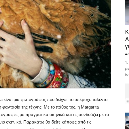
Κ
Α
γ
a
1.
με
(σ
 είναι μια φωτογράφος που δείχνει το υπέροχο ταλέντο
η φαντασία της τέχνης.
Με το πάθος της, η Margarita
ογραφίες με πραγματικά σκηνικά και τις συνδυάζει με το
ιο σκηνικό. Παρακάτω θα δείτε κάποιες από τις