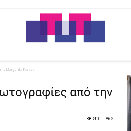
tut.gr
ην Margarita Kareva
ωτογραφίες από την
a
5118
0