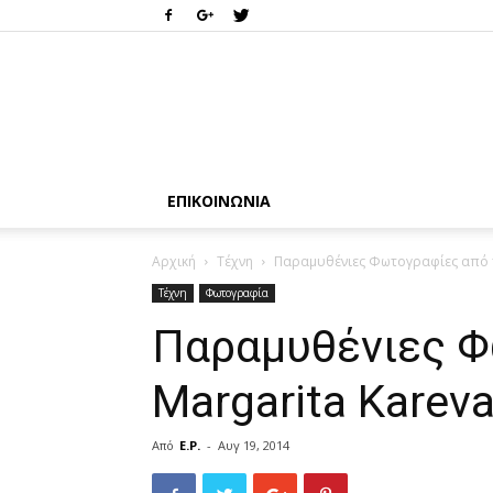
ΕΠΙΚΟΙΝΩΝΊΑ
Αρχική
Τέχνη
Παραμυθένιες Φωτογραφίες από τ
Τέχνη
Φωτογραφία
Παραμυθένιες Φ
Margarita Karev
Από
E.P.
-
Αυγ 19, 2014