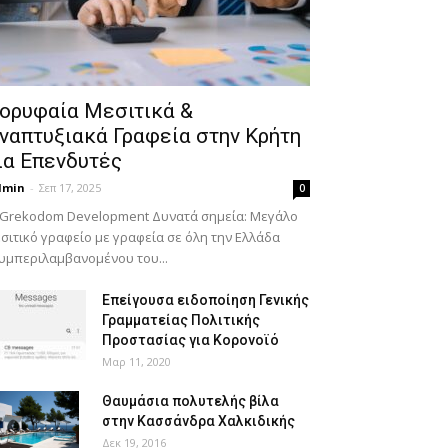
ορυφαία Μεσιτικά &
ναπτυξιακά Γραφεία στην Κρήτη
ια Επενδυτές
dmin
-
Σεπ 17, 2025
0
 Grekodom Development Δυνατά σημεία: Μεγάλο
σιτικό γραφείο με γραφεία σε όλη την Ελλάδα
υμπεριλαμβανομένου του...
Επείγουσα ειδοποίηση Γενικής
Γραμματείας Πολιτικής
Προστασίας για Κορονοϊό
Μαρ 11, 2020
Θαυμάσια πολυτελής βίλα
στην Κασσάνδρα Χαλκιδικής
Δεκ 19, 2016