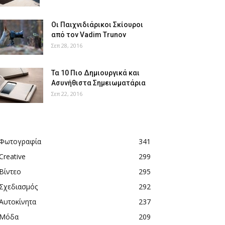
Οι Παιχνιδιάρικοι Σκίουροι
από τον Vadim Trunov
Σεπ 28, 2016
Τα 10 Πιο Δημιουργικά και
Ασυνήθιστα Σημειωματάρια
Σεπ 22, 2016
Φωτογραφία
341
Creative
299
Βίντεο
295
Σχεδιασμός
292
Αυτοκίνητα
237
Μόδα
209