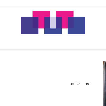
tut.gr
3591
0