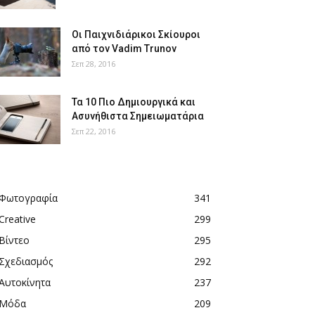
Οι Παιχνιδιάρικοι Σκίουροι
από τον Vadim Trunov
Σεπ 28, 2016
Τα 10 Πιο Δημιουργικά και
Ασυνήθιστα Σημειωματάρια
Σεπ 22, 2016
Φωτογραφία
341
Creative
299
Βίντεο
295
Σχεδιασμός
292
Αυτοκίνητα
237
Μόδα
209