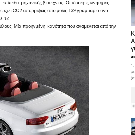
 επίπεδο μηχανικής βιοτεχνίας. Οι τέσσερις κινητήρες
ronic έχει CO2 απορρίψεις από μόλις 139 γραμμάρια ανά
ι τις
ύλους. Μία προηγμένη ικανότητα που αναμένεται από την
Κ
Α
γ
a
1.
με
(σ