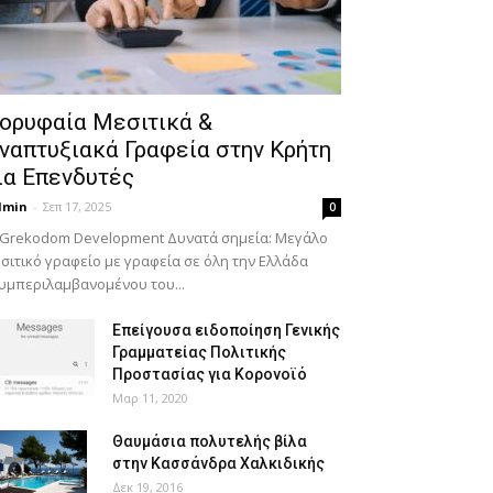
ορυφαία Μεσιτικά &
ναπτυξιακά Γραφεία στην Κρήτη
ια Επενδυτές
dmin
-
Σεπ 17, 2025
0
 Grekodom Development Δυνατά σημεία: Μεγάλο
σιτικό γραφείο με γραφεία σε όλη την Ελλάδα
υμπεριλαμβανομένου του...
Επείγουσα ειδοποίηση Γενικής
Γραμματείας Πολιτικής
Προστασίας για Κορονοϊό
Μαρ 11, 2020
Θαυμάσια πολυτελής βίλα
στην Κασσάνδρα Χαλκιδικής
Δεκ 19, 2016