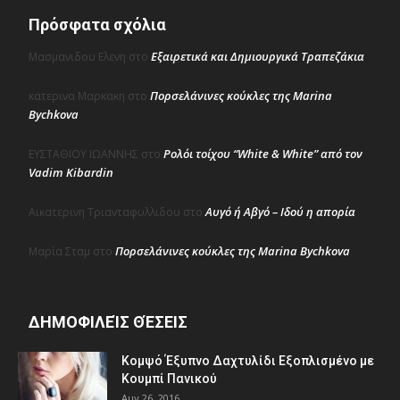
Πρόσφατα σχόλια
Εξαιρετικά και Δημιουργικά Τραπεζάκια
Μασμανιδου Ελενη
στο
Πορσελάνινες κούκλες της Marina
κατερινα Μαρκακη
στο
Bychkova
Ρολόι τοίχου “White & White” από τον
ΕΥΣΤΑΘΙΟΥ ΙΩΑΝΝΗΣ
στο
Vadim Kibardin
Αυγό ή Αβγό – Ιδού η απορία
Αικατερινη Τριανταφυλλιδου
στο
Πορσελάνινες κούκλες της Marina Bychkova
Μαρία Σταμ
στο
ΔΗΜΟΦΙΛΕΊΣ ΘΈΣΕΙΣ
Κομψό Έξυπνο Δαχτυλίδι Εξοπλισμένο με
Κουμπί Πανικού
Αυγ 26, 2016