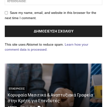
Save my name, email, and website in this browser for the
next time I comment.
This site uses Akismet to reduce spam.
Learn how your
comment data is processed.
ΕΠΙΧΕΙΡΉΣΕΙΣ
Κορυφαία Μεσιτικά & Αναπτυξιακά Γραφεία
στην Κρήτη για Επενδυτές
admin
-
Σεπ 17, 2025
0
a