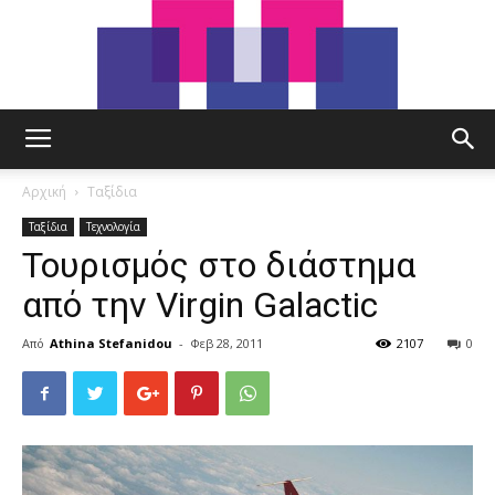
tut.gr
Αρχική
Ταξίδια
Ταξίδια
Τεχνολογία
Τουρισμός στο διάστημα
από την Virgin Galactic
Από
Athina Stefanidou
-
Φεβ 28, 2011
2107
0