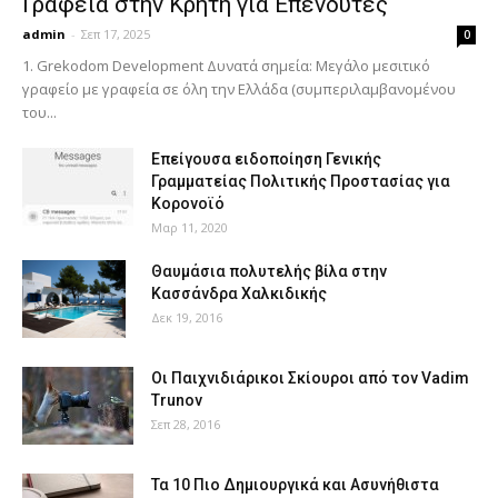
Γραφεία στην Κρήτη για Επενδυτές
admin
-
Σεπ 17, 2025
0
1. Grekodom Development Δυνατά σημεία: Μεγάλο μεσιτικό
γραφείο με γραφεία σε όλη την Ελλάδα (συμπεριλαμβανομένου
του...
Επείγουσα ειδοποίηση Γενικής
Γραμματείας Πολιτικής Προστασίας για
Κορονοϊό
Μαρ 11, 2020
Θαυμάσια πολυτελής βίλα στην
Κασσάνδρα Χαλκιδικής
Δεκ 19, 2016
Οι Παιχνιδιάρικοι Σκίουροι από τον Vadim
Trunov
Σεπ 28, 2016
Τα 10 Πιο Δημιουργικά και Ασυνήθιστα