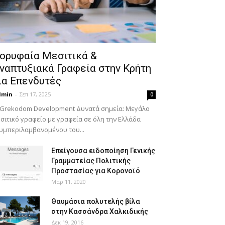
ορυφαία Μεσιτικά &
ναπτυξιακά Γραφεία στην Κρήτη
ια Επενδυτές
dmin
-
Σεπ 17, 2025
0
 Grekodom Development Δυνατά σημεία: Μεγάλο
σιτικό γραφείο με γραφεία σε όλη την Ελλάδα
υμπεριλαμβανομένου του...
Επείγουσα ειδοποίηση Γενικής
Γραμματείας Πολιτικής
Προστασίας για Κορονοϊό
Μαρ 11, 2020
Θαυμάσια πολυτελής βίλα
στην Κασσάνδρα Χαλκιδικής
Δεκ 19, 2016