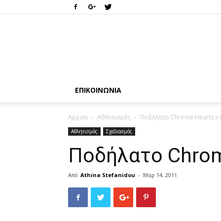
ΕΠΙΚΟΙΝΩΝΊΑ
Αρχική
Αθλητισμός
Ποδήλατο Chrome Hearts x 
Αθλητισμός
Σχεδιασμός
Ποδήλατο Chrome
Από
Athina Stefanidou
-
Μαρ 14, 2011