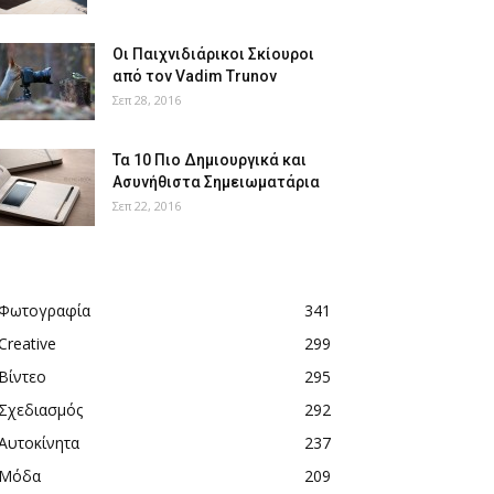
Οι Παιχνιδιάρικοι Σκίουροι
από τον Vadim Trunov
Σεπ 28, 2016
Τα 10 Πιο Δημιουργικά και
Ασυνήθιστα Σημειωματάρια
Σεπ 22, 2016
Φωτογραφία
341
Creative
299
Βίντεο
295
Σχεδιασμός
292
Αυτοκίνητα
237
Μόδα
209