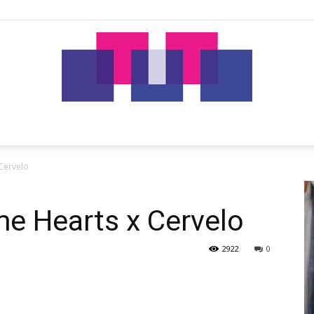
tut.gr
Cervelo
 Hearts x Cervelo
2922
0