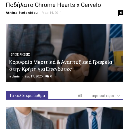
Ποδήλατο Chrome Hearts x Cervelo
Athina Stefanidou
-
Μαρ 14, 2011
0
ΕΠΙΧΕΙΡΉΣΕΙΣ
Κορυφαία Μεσιτικά & Αναπτυξιακά Γραφεία
στην Κρήτη για Επενδυτές
admin
-
Σεπ 17, 2025
0
a
Τα καλύτερα άρθρα
All
περισσότερο