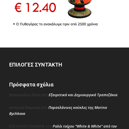
ΕΠΙΛΟΓΈΣ ΣΥΝΤΆΚΤΗ
Πρόσφατα σχόλια
Εξαιρετικά και Δημιουργικά Τραπεζάκια
Μασμανιδου Ελενη
στο
Πορσελάνινες κούκλες της Marina
κατερινα Μαρκακη
στο
Bychkova
Ρολόι τοίχου “White & White” από τον
ΕΥΣΤΑΘΙΟΥ ΙΩΑΝΝΗΣ
στο