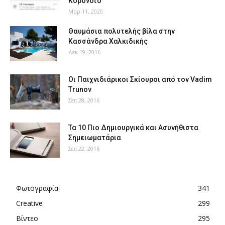
Κορονοϊό
Μαρ 11, 2020
Θαυμάσια πολυτελής βίλα στην
Κασσάνδρα Χαλκιδικής
Δεκ 19, 2016
Οι Παιχνιδιάρικοι Σκίουροι από τον Vadim
Trunov
Σεπ 28, 2016
Τα 10 Πιο Δημιουργικά και Ασυνήθιστα
Σημειωματάρια
Σεπ 22, 2016
Φωτογραφία
341
Creative
299
Βίντεο
295