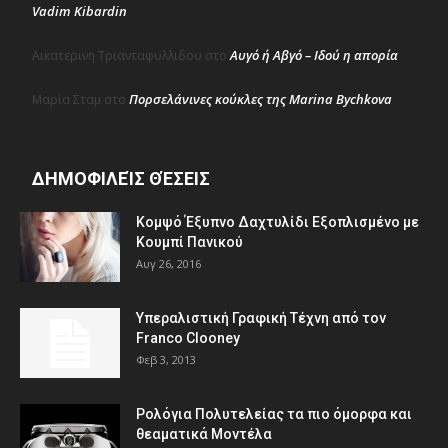
Vadim Kibardin
Αυγό ή Αβγό – Ιδού η απορία
Αικατερινη Τριανταφυλλιδου
στο
Πορσελάνινες κούκλες της Marina Bychkova
Μαρία Σταμ
στο
ΔΗΜΟΦΙΛΕΊΣ ΘΈΣΕΙΣ
Κομψό Έξυπνο Δαχτυλίδι Εξοπλισμένο με
Κουμπί Πανικού
Αυγ 26, 2016
Υπεραλιστική Γραφική Τέχνη από τον
Franco Clooney
Φεβ 3, 2013
Ρολόγια Πολυτελείας τα πιο όμορφα και
θεαματικά Μοντέλα