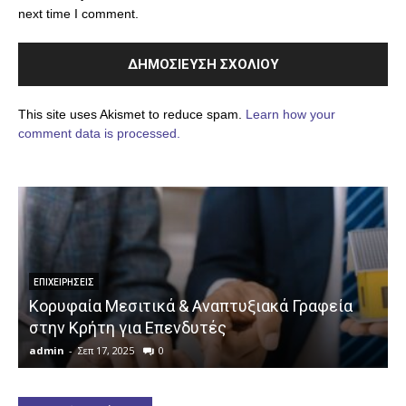
next time I comment.
This site uses Akismet to reduce spam.
Learn how your
comment data is processed.
ΕΠΙΧΕΙΡΉΣΕΙΣ
Κορυφαία Μεσιτικά & Αναπτυξιακά Γραφεία
στην Κρήτη για Επενδυτές
admin
-
Σεπ 17, 2025
0
a