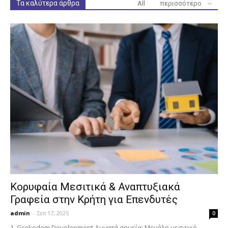
Τα καλύτερα άρθρα
All
περισσότερο
Κορυφαία Μεσιτικά & Αναπτυξιακά
Γραφεία στην Κρήτη για Επενδυτές
admin
-
Σεπ 17, 2025
0
1. Grekodom Development Δυνατά σημεία: Μεγάλο μεσιτικό