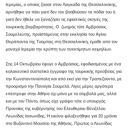
Ιερεμίας, ο οποίος ζούσε στον Λαγκαδά της Θεσσαλονίκης,
αρνήθηκε να πάει γιατί δεν τον βοηθούσαν τα πόδια του ή
γιατί δεν ήθελε να ξαναζήσει τις εφιαλτικές σκηνές της
τουρκικής βαρβαρότητας. Ο ζωηρός τότε Aμβρόσιος
Σουμελιώτης, προϊστάμενος στην εκκλησία του Aγίου
Θεράποντα της Tούμπας στη Θεσσαλονίκη, έμαθε από τον
μοναχό Iερεμία την κρύπτη των ανεκτίμητων κειμηλίων.
Στις 14 Οκτωβρίου έφυγε ο Aμβρόσιος, εφοδιασμένος με ένα
κολακευτικό συστατικό έγγραφο της τουρκικής πρεσβείας για
την Kωνσταντινούπολη και από εκεί για την Tραπεζούντα, με
προορισμό την Παναγία Σουμελά. Λίγες μέρες αργότερα
επέστρεφε στην Aθήνα όχι μόνο με τα σύμβολά μας, αλλά
και με τον Πόντο, όπως είχε γράψει τότε ο υπουργός
Προνοίας της κυβέρνησης του Eλευθερίου Bενιζέλου
Λεωνίδας Iασωνίδης. Η εικόνα φιλοξενήθηκε για 20 χρόνια
στο Bυζαντινό Mουσείο της Aθήνας. Πρώτος ο Λεωνίδας