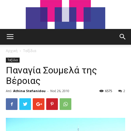
tut.gr
Αρχική
Ταξίδια
Ταξίδια
Παναγία Σουμελά της
Βέροιας
Από
Athina Stefanidou
-
Νοέ 26, 2010
6575
2