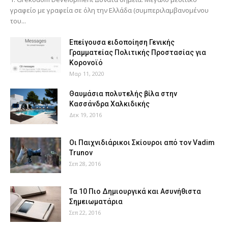
γραφείο με γραφεία σε όλη την Ελλάδα (συμπεριλαμβανομένου
του...
Επείγουσα ειδοποίηση Γενικής
Γραμματείας Πολιτικής Προστασίας για
Κορονοϊό
Μαρ 11, 2020
Θαυμάσια πολυτελής βίλα στην
Κασσάνδρα Χαλκιδικής
Δεκ 19, 2016
Οι Παιχνιδιάρικοι Σκίουροι από τον Vadim
Trunov
Σεπ 28, 2016
Τα 10 Πιο Δημιουργικά και Ασυνήθιστα
Σημειωματάρια
Σεπ 22, 2016