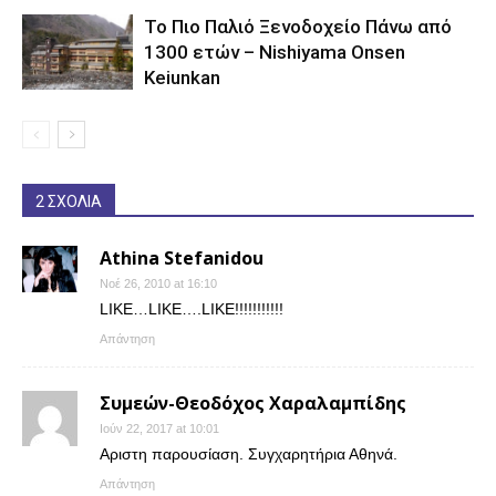
Το Πιο Παλιό Ξενοδοχείο Πάνω από
1300 ετών – Nishiyama Onsen
Keiunkan
2 ΣΧΟΛΙΑ
Athina Stefanidou
Νοέ 26, 2010 at 16:10
LIKE…LIKE….LIKE!!!!!!!!!!!
Απάντηση
Συμεών-Θεοδόχος Χαραλαμπίδης
Ιούν 22, 2017 at 10:01
Αριστη παρουσίαση. Συγχαρητήρια Αθηνά.
Απάντηση