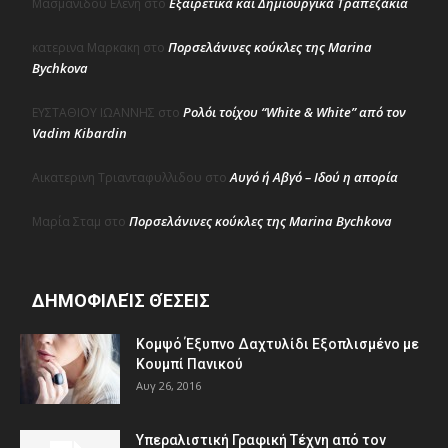
Εξαιρετικά και Δημιουργικά Τραπεζάκια
Μασμανιδου Ελενη
στο
Πορσελάνινες κούκλες της Marina
κατερινα Μαρκακη
στο
Bychkova
Ρολόι τοίχου “White & White” από τον
ΕΥΣΤΑΘΙΟΥ ΙΩΑΝΝΗΣ
στο
Vadim Kibardin
Αυγό ή Αβγό – Ιδού η απορία
Αικατερινη Τριανταφυλλιδου
στο
Πορσελάνινες κούκλες της Marina Bychkova
Μαρία Σταμ
στο
ΔΗΜΟΦΙΛΕΊΣ ΘΈΣΕΙΣ
Κομψό Έξυπνο Δαχτυλίδι Εξοπλισμένο με
Κουμπί Πανικού
Αυγ 26, 2016
Υπεραλιστική Γραφική Τέχνη από τον