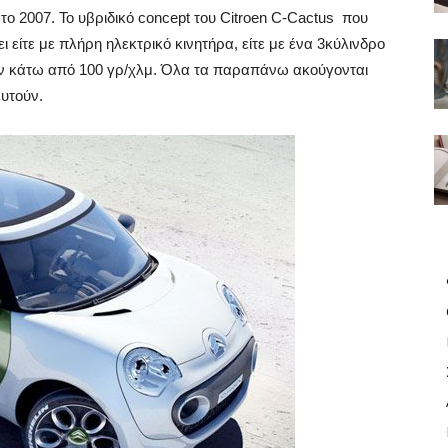
ο 2007. Το υβριδικό concept του Citroen C-Cactus που
 είτε με πλήρη ηλεκτρικό κινητήρα, είτε με ένα 3κύλινδρο
ν κάτω από 100 γρ/χλμ. Όλα τα παραπάνω ακούγονται
ευτούν.