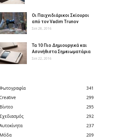
Οι Παιχνιδιάρικοι Σκίουροι
από τον Vadim Trunov
Σεπ 28, 2016
Τα 10 Πιο Δημιουργικά και
Ασυνήθιστα Σημειωματάρια
Σεπ 22, 2016
Φωτογραφία
341
Creative
299
Βίντεο
295
Σχεδιασμός
292
Αυτοκίνητα
237
Μόδα
209