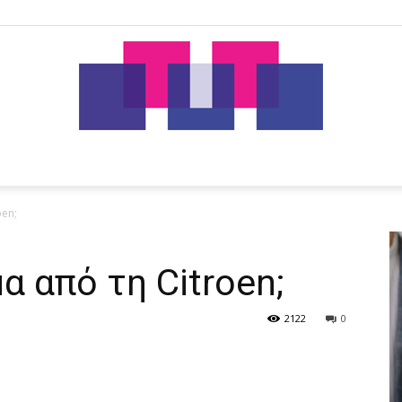
tut.gr
oen;
α από τη Citroen;
2122
0