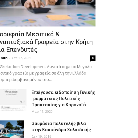
ορυφαία Μεσιτικά &
ναπτυξιακά Γραφεία στην Κρήτη
ια Επενδυτές
dmin
-
Σεπ 17, 2025
0
 Grekodom Development Δυνατά σημεία: Μεγάλο
σιτικό γραφείο με γραφεία σε όλη την Ελλάδα
υμπεριλαμβανομένου του...
Επείγουσα ειδοποίηση Γενικής
Γραμματείας Πολιτικής
Προστασίας για Κορονοϊό
Μαρ 11, 2020
Θαυμάσια πολυτελής βίλα
στην Κασσάνδρα Χαλκιδικής
Δεκ 19, 2016