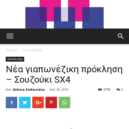
tut.gr
Αρχική
Αυτοκίνητα
Αυτοκίνητα
Νέα γιαπωνέζικη πρόκληση
– Σουζούκι SX4
Από
Athina Stefanidou
-
Νοέ 18, 2010
3770
0