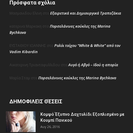
Πρόσφατα σχόλια
Εξαιρετικά και Δημιουργικά Τραπεζάκια
Μασμανιδου Ελενη
στο
Πορσελάνινες κούκλες της Marina
κατερινα Μαρκακη
στο
Bychkova
Ρολόι τοίχου “White & White” από τον
ΕΥΣΤΑΘΙΟΥ ΙΩΑΝΝΗΣ
στο
Vadim Kibardin
Αυγό ή Αβγό – Ιδού η απορία
Αικατερινη Τριανταφυλλιδου
στο
Πορσελάνινες κούκλες της Marina Bychkova
Μαρία Σταμ
στο
ΔΗΜΟΦΙΛΕΊΣ ΘΈΣΕΙΣ
Κομψό Έξυπνο Δαχτυλίδι Εξοπλισμένο με
Κουμπί Πανικού
Αυγ 26, 2016