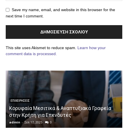
Save my name, email, and website in this browser for the
next time I comment.
This site uses Akismet to reduce spam.
Learn how your
comment data is processed.
ΕΠΙΧΕΙΡΉΣΕΙΣ
Κορυφαία Μεσιτικά & Αναπτυξιακά Γραφεία
στην Κρήτη για Επενδυτές
admin
-
Σεπ 17, 2025
0
a