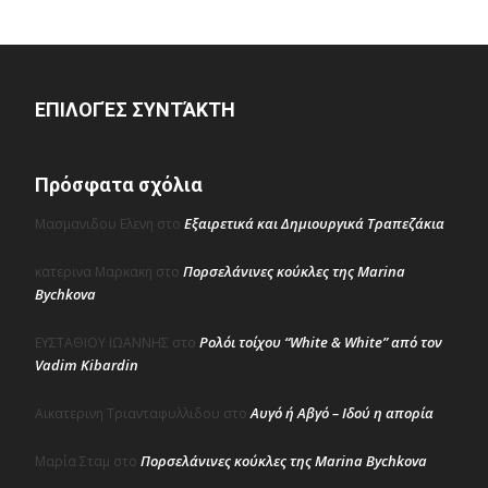
ΕΠΙΛΟΓΈΣ ΣΥΝΤΆΚΤΗ
Πρόσφατα σχόλια
Εξαιρετικά και Δημιουργικά Τραπεζάκια
Μασμανιδου Ελενη
στο
Πορσελάνινες κούκλες της Marina
κατερινα Μαρκακη
στο
Bychkova
Ρολόι τοίχου “White & White” από τον
ΕΥΣΤΑΘΙΟΥ ΙΩΑΝΝΗΣ
στο
Vadim Kibardin
Αυγό ή Αβγό – Ιδού η απορία
Αικατερινη Τριανταφυλλιδου
στο
Πορσελάνινες κούκλες της Marina Bychkova
Μαρία Σταμ
στο