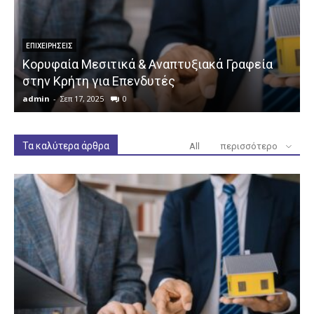
ΕΠΙΧΕΙΡΉΣΕΙΣ
Κορυφαία Μεσιτικά & Αναπτυξιακά Γραφεία
στην Κρήτη για Επενδυτές
admin
-
Σεπ 17, 2025
0
a
Τα καλύτερα άρθρα
All
περισσότερο