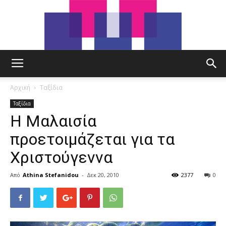
tut.gr
Αρχική
Ταξίδια
Ταξίδια
Η Μαλαισία
προετοιμάζεται για τα
Χριστούγεννα
Από
Athina Stefanidou
-
Δεκ 20, 2010
2377
0