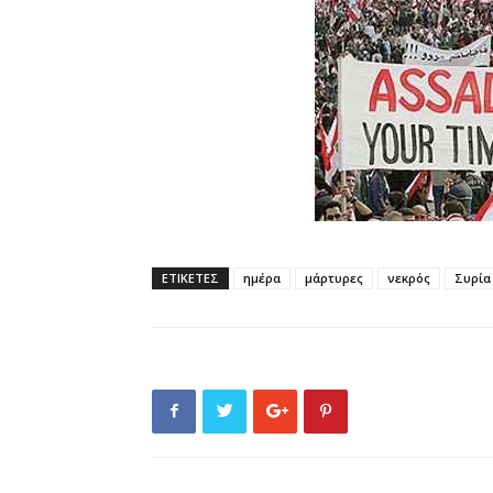
ΕΤΙΚΕΤΕΣ
ημέρα
μάρτυρες
νεκρός
Συρία