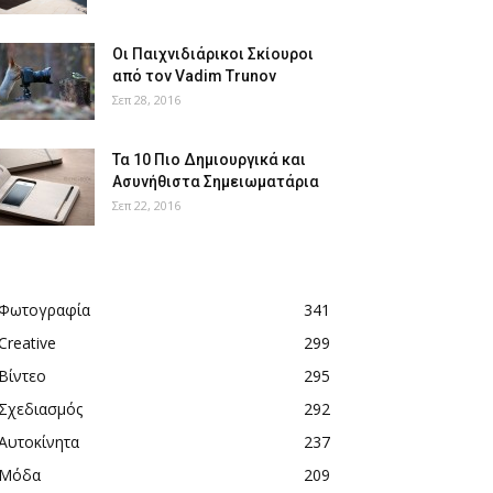
Οι Παιχνιδιάρικοι Σκίουροι
από τον Vadim Trunov
Σεπ 28, 2016
Τα 10 Πιο Δημιουργικά και
Ασυνήθιστα Σημειωματάρια
Σεπ 22, 2016
Φωτογραφία
341
Creative
299
Βίντεο
295
Σχεδιασμός
292
Αυτοκίνητα
237
Μόδα
209