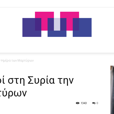
tut.gr
ην Ημέρα των Μαρτύρων
ί στη Συρία την
τύρων
1343
0