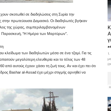
χουν σκοτωθεί σε διαδηλώσεις στη Συρία την
υς στην πρωτεύουσα Δαμασκό. Οι διαδηλωτές βγήκαν
Κ
όλεις της χώρας, συμπεριλαμβανομένων
Α
ην Παρασκευή, “Η Ημέρα των Μαρτύρων”.
γ
τη
a
υ κλείδωμα των διαδηλωτών μέσα σε ένα τζαμί. Για τις
1.
με
απαιτούν μεγαλύτερη ελευθερία και το τέλος των 48
(σ
 από αυτούς έχουν χάσει τη ζωή τους. Αν και έχει πει ότι
εδρος Bashar al-Assad έχει μέχρι στιγμής αρνηθεί να