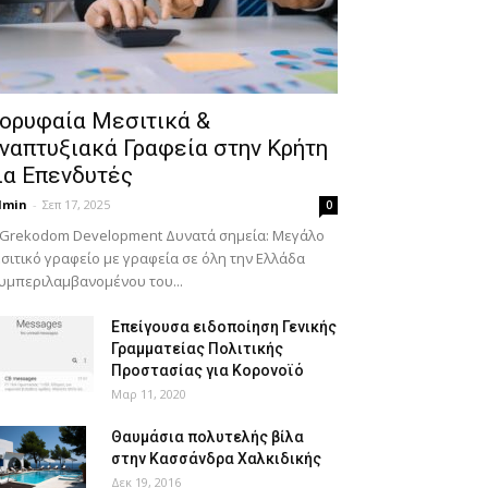
ορυφαία Μεσιτικά &
ναπτυξιακά Γραφεία στην Κρήτη
ια Επενδυτές
dmin
-
Σεπ 17, 2025
0
 Grekodom Development Δυνατά σημεία: Μεγάλο
σιτικό γραφείο με γραφεία σε όλη την Ελλάδα
υμπεριλαμβανομένου του...
Επείγουσα ειδοποίηση Γενικής
Γραμματείας Πολιτικής
Προστασίας για Κορονοϊό
Μαρ 11, 2020
Θαυμάσια πολυτελής βίλα
στην Κασσάνδρα Χαλκιδικής
Δεκ 19, 2016