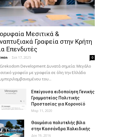
ορυφαία Μεσιτικά &
ναπτυξιακά Γραφεία στην Κρήτη
ια Επενδυτές
dmin
-
Σεπ 17, 2025
0
 Grekodom Development Δυνατά σημεία: Μεγάλο
σιτικό γραφείο με γραφεία σε όλη την Ελλάδα
υμπεριλαμβανομένου του...
Επείγουσα ειδοποίηση Γενικής
Γραμματείας Πολιτικής
Προστασίας για Κορονοϊό
Μαρ 11, 2020
Θαυμάσια πολυτελής βίλα
στην Κασσάνδρα Χαλκιδικής
Δεκ 19, 2016