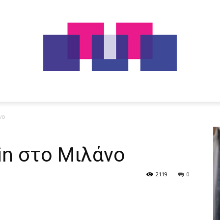
tut.gr
νο
in στο Μιλάνο
2119
0