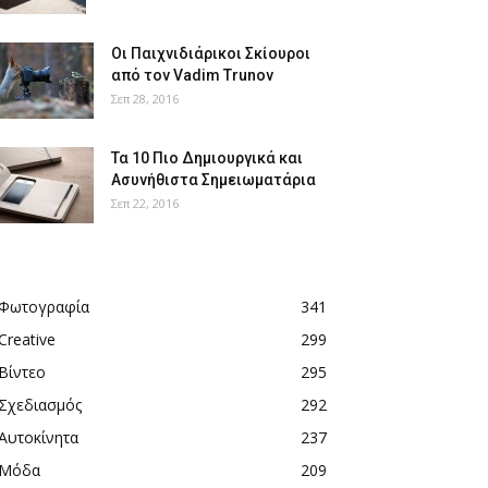
Οι Παιχνιδιάρικοι Σκίουροι
από τον Vadim Trunov
Σεπ 28, 2016
Τα 10 Πιο Δημιουργικά και
Ασυνήθιστα Σημειωματάρια
Σεπ 22, 2016
Φωτογραφία
341
Creative
299
Βίντεο
295
Σχεδιασμός
292
Αυτοκίνητα
237
Μόδα
209