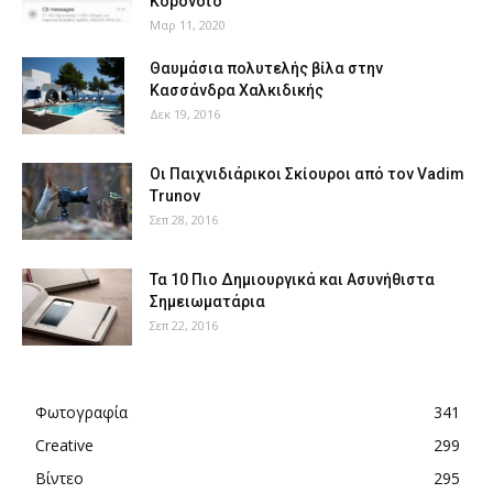
Κορονοϊό
Μαρ 11, 2020
Θαυμάσια πολυτελής βίλα στην
Κασσάνδρα Χαλκιδικής
Δεκ 19, 2016
Οι Παιχνιδιάρικοι Σκίουροι από τον Vadim
Trunov
Σεπ 28, 2016
Τα 10 Πιο Δημιουργικά και Ασυνήθιστα
Σημειωματάρια
Σεπ 22, 2016
Φωτογραφία
341
Creative
299
Βίντεο
295