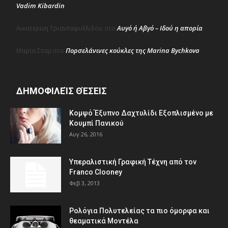
Vadim Kibardin
Αυγό ή Αβγό – Ιδού η απορία
Αικατερινη Τριανταφυλλιδου
στο
Πορσελάνινες κούκλες της Marina Bychkova
Μαρία Σταμ
στο
ΔΗΜΟΦΙΛΕΊΣ ΘΈΣΕΙΣ
Κομψό Έξυπνο Δαχτυλίδι Εξοπλισμένο με
Κουμπί Πανικού
Αυγ 26, 2016
Υπεραλιστική Γραφική Τέχνη από τον
Franco Clooney
Φεβ 3, 2013
Ρολόγια Πολυτελείας τα πιο όμορφα και
θεαματικά Μοντέλα