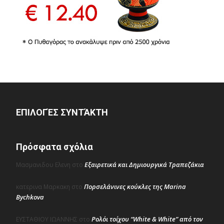
ΕΠΙΛΟΓΈΣ ΣΥΝΤΆΚΤΗ
Πρόσφατα σχόλια
Εξαιρετικά και Δημιουργικά Τραπεζάκια
Μασμανιδου Ελενη
στο
Πορσελάνινες κούκλες της Marina
κατερινα Μαρκακη
στο
Bychkova
Ρολόι τοίχου “White & White” από τον
ΕΥΣΤΑΘΙΟΥ ΙΩΑΝΝΗΣ
στο