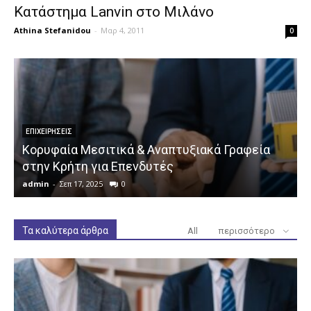
Κατάστημα Lanvin στο Μιλάνο
Athina Stefanidou
-
Μαρ 4, 2011
0
ΕΠΙΧΕΙΡΉΣΕΙΣ
Κορυφαία Μεσιτικά & Αναπτυξιακά Γραφεία
στην Κρήτη για Επενδυτές
admin
-
Σεπ 17, 2025
0
a
Τα καλύτερα άρθρα
All
περισσότερο