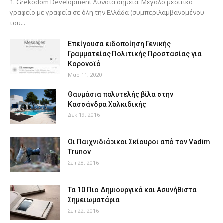
1. Grekodom Development Δυνατά σημεία: Μεγάλο μεσιτικό
γραφείο με γραφεία σε όλη την Ελλάδα (συμπεριλαμβανομένου
του...
Επείγουσα ειδοποίηση Γενικής
Γραμματείας Πολιτικής Προστασίας για
Κορονοϊό
Μαρ 11, 2020
Θαυμάσια πολυτελής βίλα στην
Κασσάνδρα Χαλκιδικής
Δεκ 19, 2016
Οι Παιχνιδιάρικοι Σκίουροι από τον Vadim
Trunov
Σεπ 28, 2016
Τα 10 Πιο Δημιουργικά και Ασυνήθιστα
Σημειωματάρια
Σεπ 22, 2016