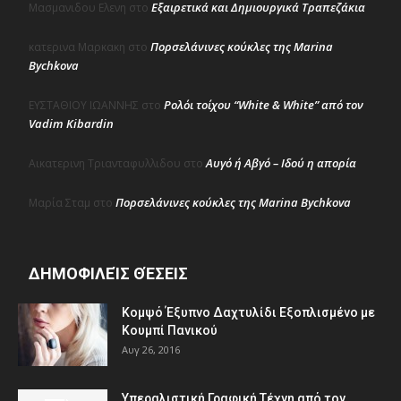
Εξαιρετικά και Δημιουργικά Τραπεζάκια
Μασμανιδου Ελενη
στο
Πορσελάνινες κούκλες της Marina
κατερινα Μαρκακη
στο
Bychkova
Ρολόι τοίχου “White & White” από τον
ΕΥΣΤΑΘΙΟΥ ΙΩΑΝΝΗΣ
στο
Vadim Kibardin
Αυγό ή Αβγό – Ιδού η απορία
Αικατερινη Τριανταφυλλιδου
στο
Πορσελάνινες κούκλες της Marina Bychkova
Μαρία Σταμ
στο
ΔΗΜΟΦΙΛΕΊΣ ΘΈΣΕΙΣ
Κομψό Έξυπνο Δαχτυλίδι Εξοπλισμένο με
Κουμπί Πανικού
Αυγ 26, 2016
Υπεραλιστική Γραφική Τέχνη από τον