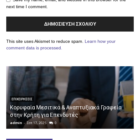
next time I comment.
This site uses Akismet to reduce spam.
Learn how your
comment data is processed.
ΕΠΙΧΕΙΡΉΣΕΙΣ
Κορυφαία Μεσιτικά & Αναπτυξιακά Γραφεία
στην Κρήτη για Επενδυτές
admin
-
Σεπ 17, 2025
0
a