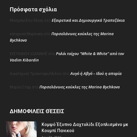
Πρόσφατα σχόλια
Εξαιρετικά και Δημιουργικά Τραπεζάκια
Μασμανιδου Ελενη
στο
Πορσελάνινες κούκλες της Marina
κατερινα Μαρκακη
στο
Bychkova
Ρολόι τοίχου “White & White” από τον
ΕΥΣΤΑΘΙΟΥ ΙΩΑΝΝΗΣ
στο
Vadim Kibardin
Αυγό ή Αβγό – Ιδού η απορία
Αικατερινη Τριανταφυλλιδου
στο
Πορσελάνινες κούκλες της Marina Bychkova
Μαρία Σταμ
στο
ΔΗΜΟΦΙΛΕΊΣ ΘΈΣΕΙΣ
Κομψό Έξυπνο Δαχτυλίδι Εξοπλισμένο με
Κουμπί Πανικού