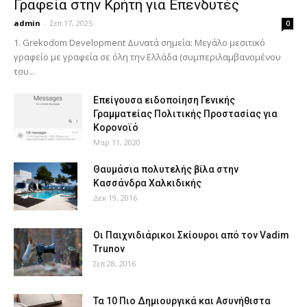
Γραφεία στην Κρήτη για Επενδυτές
admin
-
Σεπ 17, 2025
0
1. Grekodom Development Δυνατά σημεία: Μεγάλο μεσιτικό
γραφείο με γραφεία σε όλη την Ελλάδα (συμπεριλαμβανομένου
του...
Επείγουσα ειδοποίηση Γενικής
Γραμματείας Πολιτικής Προστασίας για
Κορονοϊό
Μαρ 11, 2020
Θαυμάσια πολυτελής βίλα στην
Κασσάνδρα Χαλκιδικής
Δεκ 19, 2016
Οι Παιχνιδιάρικοι Σκίουροι από τον Vadim
Trunov
Σεπ 28, 2016
Τα 10 Πιο Δημιουργικά και Ασυνήθιστα