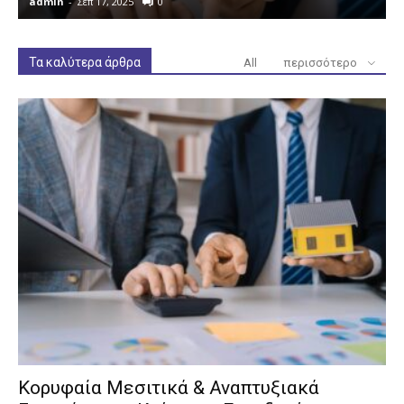
admin
-
Σεπ 17, 2025
0
a
Τα καλύτερα άρθρα
All
περισσότερο
Κορυφαία Μεσιτικά & Αναπτυξιακά