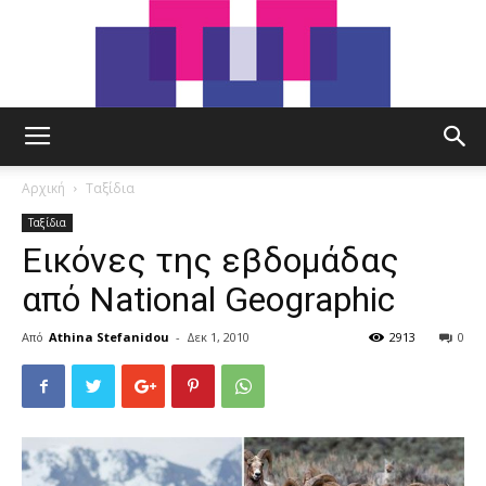
tut.gr
Αρχική
Ταξίδια
Ταξίδια
Εικόνες της εβδομάδας
από National Geographic
Από
Athina Stefanidou
-
Δεκ 1, 2010
2913
0