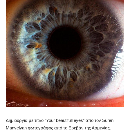
Δημιουργία με τίτλο “Your beautifull eyes” από τον Suren
Manvelyan φωτογράφος από το Ερεβάν της Αρμενίας.