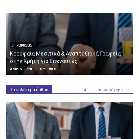
ΕΠΙΧΕΙΡΉΣΕΙΣ
Κορυφαία Μεσιτικά & Αναπτυξιακά Γραφεία
στην Κρήτη για Επενδυτές
admin
-
Σεπ 17, 2025
0
a
Τα καλύτερα άρθρα
All
περισσότερο