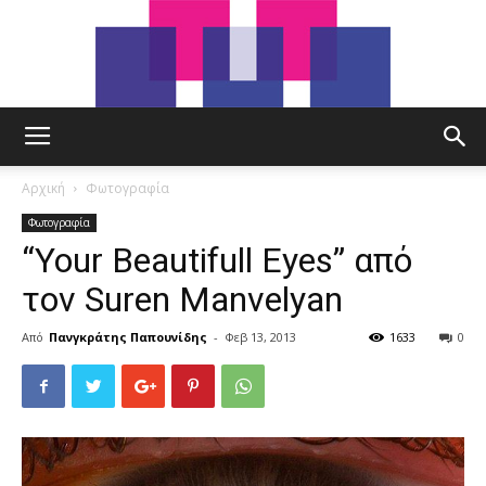
tut.gr
Αρχική
Φωτογραφία
Φωτογραφία
“Your Beautifull Eyes” από
τον Suren Manvelyan
Από
Πανγκράτης Παπουνίδης
-
Φεβ 13, 2013
1633
0