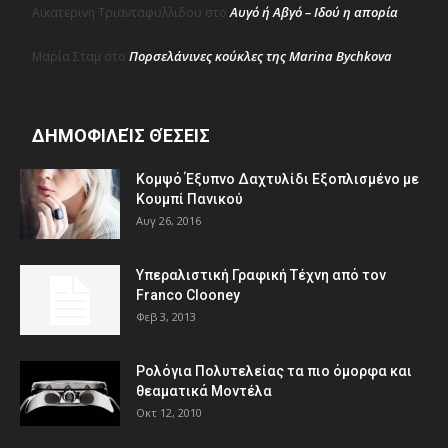
Αυγό ή Αβγό – Ιδού η απορία
Αικατερινη Τριανταφυλλιδου
στο
Πορσελάνινες κούκλες της Marina Bychkova
Μαρία Σταμ
στο
ΔΗΜΟΦΙΛΕΊΣ ΘΈΣΕΙΣ
Κομψό Έξυπνο Δαχτυλίδι Εξοπλισμένο με
Κουμπί Πανικού
Αυγ 26, 2016
Υπεραλιστική Γραφική Τέχνη από τον
Franco Clooney
Φεβ 3, 2013
Ρολόγια Πολυτελείας τα πιο όμορφα και
θεαματικά Μοντέλα
Οκτ 12, 2010