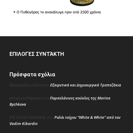
ΕΠΙΛΟΓΈΣ ΣΥΝΤΆΚΤΗ
Πρόσφατα σχόλια
Εξαιρετικά και Δημιουργικά Τραπεζάκια
Μασμανιδου Ελενη
στο
Πορσελάνινες κούκλες της Marina
κατερινα Μαρκακη
στο
Bychkova
Ρολόι τοίχου “White & White” από τον
ΕΥΣΤΑΘΙΟΥ ΙΩΑΝΝΗΣ
στο
Vadim Kibardin