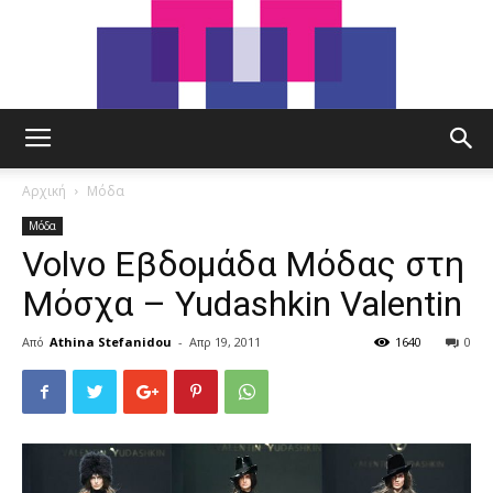
tut.gr
Αρχική
Μόδα
Μόδα
Volvo Εβδομάδα Μόδας στη
Μόσχα – Yudashkin Valentin
Από
Athina Stefanidou
-
Απρ 19, 2011
1640
0