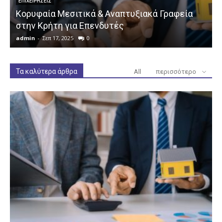
ΕΠΙΧΕΙΡΉΣΕΙΣ
Κορυφαία Μεσιτικά & Αναπτυξιακά Γραφεία
στην Κρήτη για Επενδυτές
admin
-
Σεπ 17, 2025
0
a
Τα καλύτερα άρθρα
All
περισσότερο