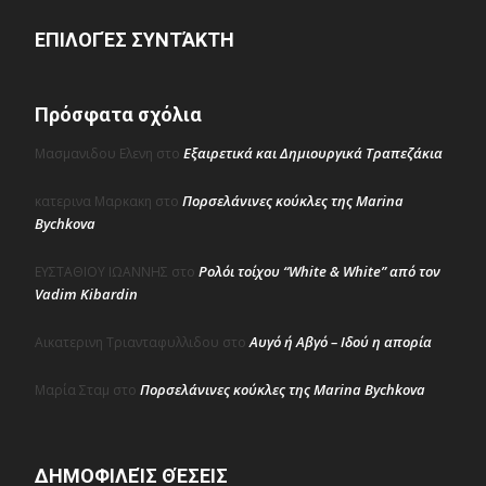
ΕΠΙΛΟΓΈΣ ΣΥΝΤΆΚΤΗ
Πρόσφατα σχόλια
Εξαιρετικά και Δημιουργικά Τραπεζάκια
Μασμανιδου Ελενη
στο
Πορσελάνινες κούκλες της Marina
κατερινα Μαρκακη
στο
Bychkova
Ρολόι τοίχου “White & White” από τον
ΕΥΣΤΑΘΙΟΥ ΙΩΑΝΝΗΣ
στο
Vadim Kibardin
Αυγό ή Αβγό – Ιδού η απορία
Αικατερινη Τριανταφυλλιδου
στο
Πορσελάνινες κούκλες της Marina Bychkova
Μαρία Σταμ
στο
ΔΗΜΟΦΙΛΕΊΣ ΘΈΣΕΙΣ