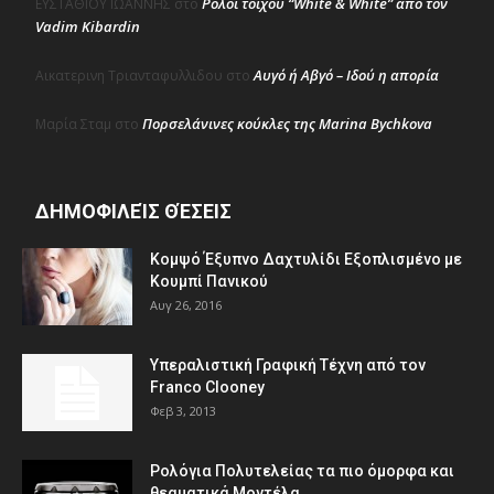
Ρολόι τοίχου “White & White” από τον
ΕΥΣΤΑΘΙΟΥ ΙΩΑΝΝΗΣ
στο
Vadim Kibardin
Αυγό ή Αβγό – Ιδού η απορία
Αικατερινη Τριανταφυλλιδου
στο
Πορσελάνινες κούκλες της Marina Bychkova
Μαρία Σταμ
στο
ΔΗΜΟΦΙΛΕΊΣ ΘΈΣΕΙΣ
Κομψό Έξυπνο Δαχτυλίδι Εξοπλισμένο με
Κουμπί Πανικού
Αυγ 26, 2016
Υπεραλιστική Γραφική Τέχνη από τον
Franco Clooney
Φεβ 3, 2013
Ρολόγια Πολυτελείας τα πιο όμορφα και
θεαματικά Μοντέλα