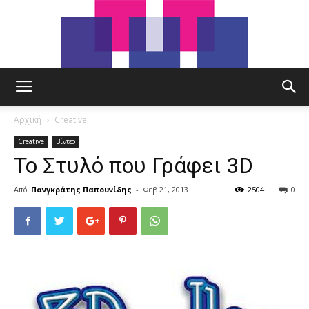
tut.gr
Αρχική
Creative
Creative
Βίντεο
Το Στυλό που Γράφει 3D
Από
Πανγκράτης Παπουνίδης
-
Φεβ 21, 2013
2504
0