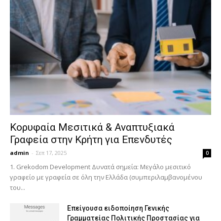
Κορυφαία Μεσιτικά & Αναπτυξιακά
Γραφεία στην Κρήτη για Επενδυτές
admin
-
Σεπ 17, 2025
0
1. Grekodom Development Δυνατά σημεία: Μεγάλο μεσιτικό
γραφείο με γραφεία σε όλη την Ελλάδα (συμπεριλαμβανομένου
του...
Επείγουσα ειδοποίηση Γενικής
Γραμματείας Πολιτικής Προστασίας για