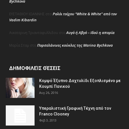
Bychkova
Ρολόι τοίχου “White & White” από τον
ΕΥΣΤΑΘΙΟΥ ΙΩΑΝΝΗΣ
στο
Vadim Kibardin
Αυγό ή Αβγό – Ιδού η απορία
Αικατερινη Τριανταφυλλιδου
στο
Πορσελάνινες κούκλες της Marina Bychkova
Μαρία Σταμ
στο
ΔΗΜΟΦΙΛΕΊΣ ΘΈΣΕΙΣ
Κομψό Έξυπνο Δαχτυλίδι Εξοπλισμένο με
Κουμπί Πανικού
Αυγ 26, 2016
Υπεραλιστική Γραφική Τέχνη από τον
Franco Clooney
Φεβ 3, 2013