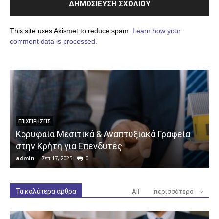
This site uses Akismet to reduce spam.
Learn how your
comment data is processed.
ΕΠΙΧΕΙΡΉΣΕΙΣ
Κορυφαία Μεσιτικά & Αναπτυξιακά Γραφεία
στην Κρήτη για Επενδυτές
admin
-
Σεπ 17, 2025
0
a
Τα καλύτερα άρθρα
All
περισσότερο