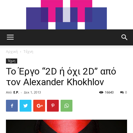
tut.gr
Αρχική
Τέχνη
Τέχνη
Το Έργο “2D ή όχι 2D” από
τον Alexander Khokhlov
Από
E.P.
-
Δεκ 1, 2013
16643
0