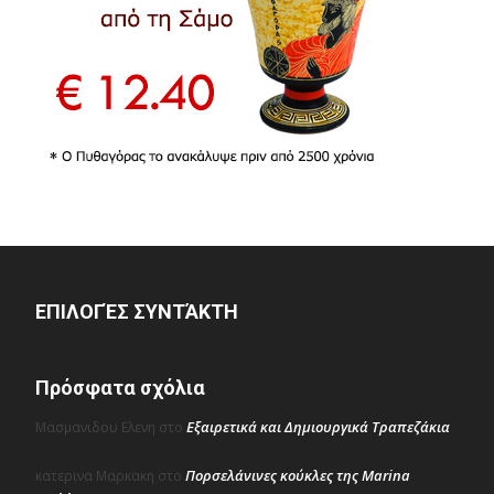
ΕΠΙΛΟΓΈΣ ΣΥΝΤΆΚΤΗ
Πρόσφατα σχόλια
Εξαιρετικά και Δημιουργικά Τραπεζάκια
Μασμανιδου Ελενη
στο
Πορσελάνινες κούκλες της Marina
κατερινα Μαρκακη
στο