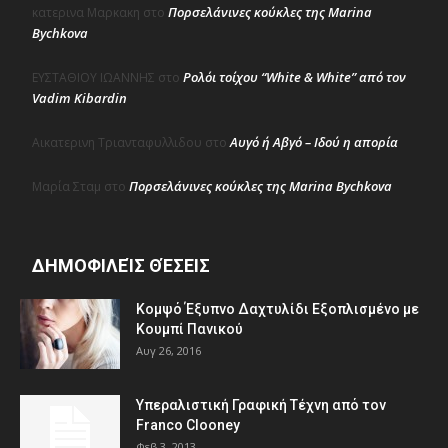
Πορσελάνινες κούκλες της Marina
κατερινα Μαρκακη
στο
Bychkova
Ρολόι τοίχου “White & White” από τον
ΕΥΣΤΑΘΙΟΥ ΙΩΑΝΝΗΣ
στο
Vadim Kibardin
Αυγό ή Αβγό – Ιδού η απορία
Αικατερινη Τριανταφυλλιδου
στο
Πορσελάνινες κούκλες της Marina Bychkova
Μαρία Σταμ
στο
ΔΗΜΟΦΙΛΕΊΣ ΘΈΣΕΙΣ
Κομψό Έξυπνο Δαχτυλίδι Εξοπλισμένο με
Κουμπί Πανικού
Αυγ 26, 2016
Υπεραλιστική Γραφική Τέχνη από τον
Franco Clooney
Φεβ 3, 2013