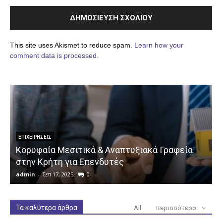
This site uses Akismet to reduce spam.
Learn how your
comment data is processed.
ΕΠΙΧΕΙΡΉΣΕΙΣ
Κορυφαία Μεσιτικά & Αναπτυξιακά Γραφεία
στην Κρήτη για Επενδυτές
admin
-
Σεπ 17, 2025
0
a
Τα καλύτερα άρθρα
All
περισσότερο