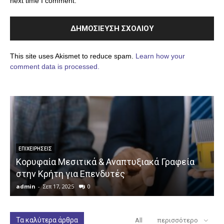
next time I comment.
This site uses Akismet to reduce spam.
Learn how your
comment data is processed.
ΕΠΙΧΕΙΡΉΣΕΙΣ
Κορυφαία Μεσιτικά & Αναπτυξιακά Γραφεία
στην Κρήτη για Επενδυτές
admin
-
Σεπ 17, 2025
0
a
Τα καλύτερα άρθρα
All
περισσότερο