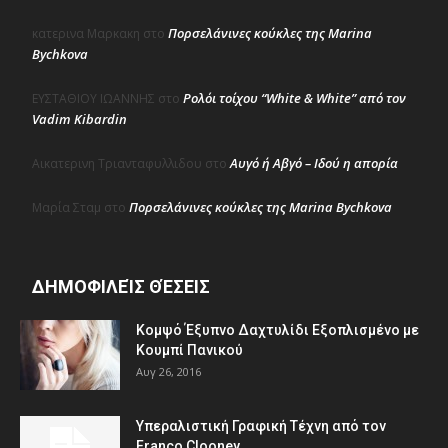
Πορσελάνινες κούκλες της Marina
κατερινα Μαρκακη
στο
Bychkova
Ρολόι τοίχου “White & White” από τον
ΕΥΣΤΑΘΙΟΥ ΙΩΑΝΝΗΣ
στο
Vadim Kibardin
Αυγό ή Αβγό – Ιδού η απορία
Αικατερινη Τριανταφυλλιδου
στο
Πορσελάνινες κούκλες της Marina Bychkova
Μαρία Σταμ
στο
ΔΗΜΟΦΙΛΕΊΣ ΘΈΣΕΙΣ
Κομψό Έξυπνο Δαχτυλίδι Εξοπλισμένο με
Κουμπί Πανικού
Αυγ 26, 2016
Υπεραλιστική Γραφική Τέχνη από τον
Franco Clooney