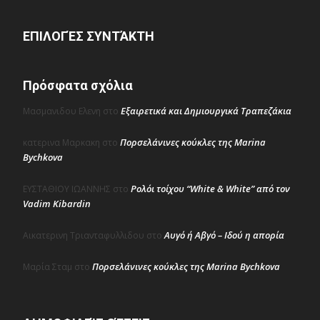
ΕΠΙΛΟΓΈΣ ΣΥΝΤΆΚΤΗ
Πρόσφατα σχόλια
Εξαιρετικά και Δημιουργικά Τραπεζάκια
Μασμανιδου Ελενη
στο
Πορσελάνινες κούκλες της Marina
κατερινα Μαρκακη
στο
Bychkova
Ρολόι τοίχου “White & White” από τον
ΕΥΣΤΑΘΙΟΥ ΙΩΑΝΝΗΣ
στο
Vadim Kibardin
Αυγό ή Αβγό – Ιδού η απορία
Αικατερινη Τριανταφυλλιδου
στο
Πορσελάνινες κούκλες της Marina Bychkova
Μαρία Σταμ
στο