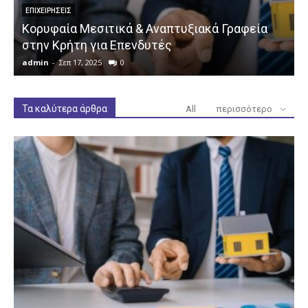
ΕΠΙΧΕΙΡΉΣΕΙΣ
Κορυφαία Μεσιτικά & Αναπτυξιακά Γραφεία
στην Κρήτη για Επενδυτές
admin
-
Σεπ 17, 2025
0
a
Τα καλύτερα άρθρα
All
περισσότερο