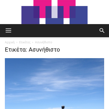
tut.gr
Αρχική
Ετικέτες
Ασυνήθιστο
Ετικέτα: Ασυνήθιστο