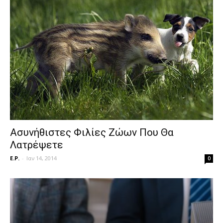
Ασυνήθιστες Φιλίες Ζώων Που Θα
Λατρέψετε
E.P.
-
Ιαν 14, 2014
0