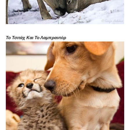
Το Τσιτάχ Και Το Λαμπραντόρ