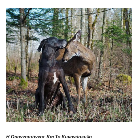
Η Οραγγουτάγγος Και Το Κυνηγόσκυλο