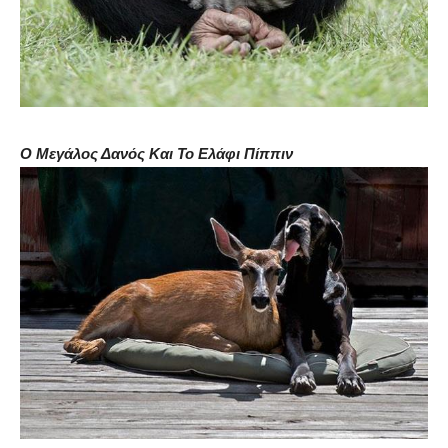
Ο Μεγάλος Δανός Και Το Ελάφι Πίππιν