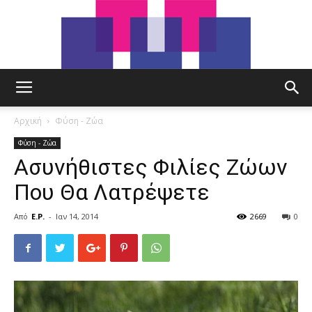
tut.gr
Αρχική
Φύση - Ζώα
Φύση - Ζώα
Ασυνήθιστες Φιλίες Ζώων
Που Θα Λατρέψετε
Από
E.P.
-
Ιαν 14, 2014
2669
0