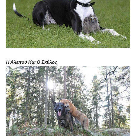
Η Αλεπού Και Ο Σκύλος