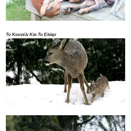
Το Κουνέλι Και Το Ελάφι