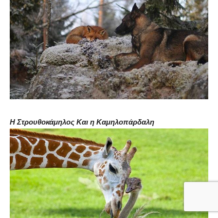
Η Στρουθοκάμηλος Και η Καμηλοπάρδαλη