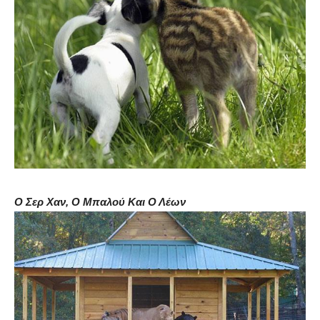
Ο Σερ Χαν, Ο Μπαλού Και Ο Λέων