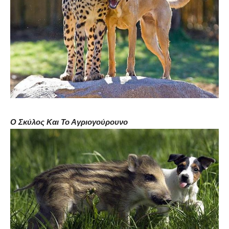
Ο Σκύλος Και Το Αγριογούρουνο